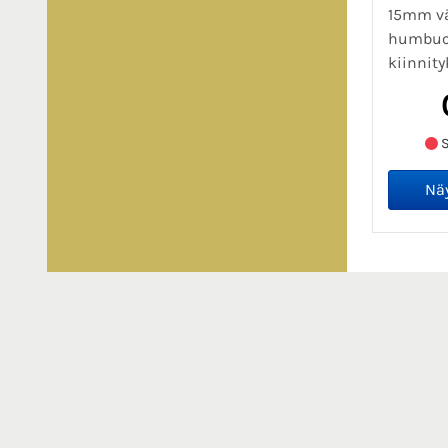
15mm vä
humbuc
kiinnity
S