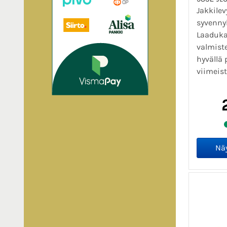
Jakkilevy
syvennyk
Laaduka
valmiste
hyvällä 
viimeist