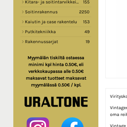
Kitara- ja soitintarvikkeita
155
Soitinrakennus
2250
Kaiutin ja case rakentelu
153
Putkitekniikka
49
Rakennussarjat
19
Myymälän tiskiltä ostaessa
minimi kpl hinta 0.50€, eli
verkkokaupassa alle 0.50€
maksavat tuotteet maksavat
myymälässä 0.50€ / kpl.
Viritysk
Vintagem
oma reik
Vintage 