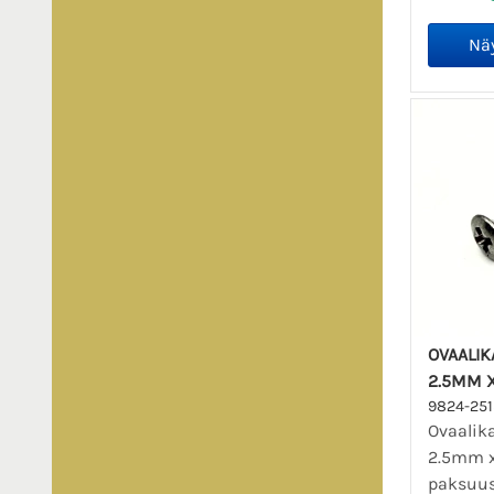
OVAALIK
2.5MM 
9824-25
Ovaalik
2.5mm 
paksuus