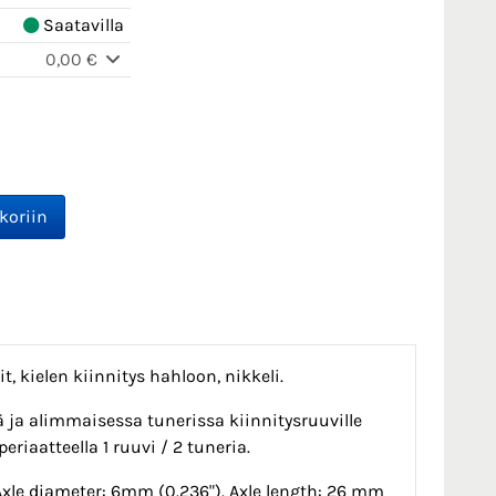
Saatavilla
0,00 €
it, kielen kiinnitys hahloon, nikkeli.
sä ja alimmaisessa tunerissa kiinnitysruuville
riaatteella 1 ruuvi / 2 tuneria.
1. Axle diameter: 6mm (0.236"). Axle length: 26 mm