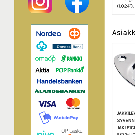
(1.024")
Asiakk
JAKKILEV
SYVENN
JAKLE1C
9832-JL