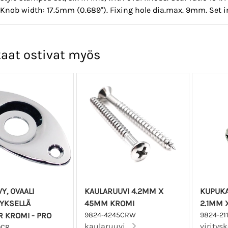
. Knob width: 17.5mm (0.689"). Fixing hole dia.max. 9mm. Set 
aat ostivat myös
Y, OVAALI
KAULARUUVI 4.2MM X
KUPUKA
YKSELLÄ
45MM KROMI
2.1MM 
R KROMI - PRO
9824-4245CRW
9824-2
kaularuuvi...
viritys
OCR