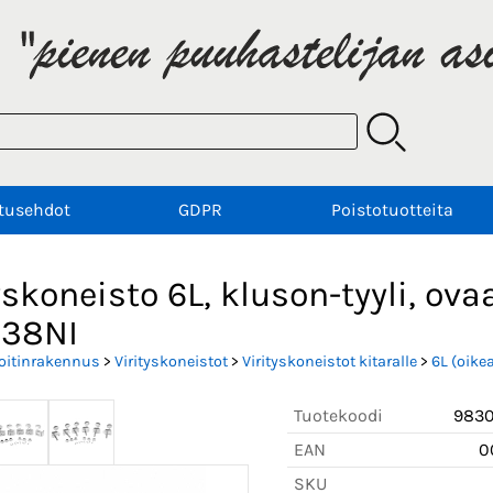
tusehdot
GDPR
Poistotuotteita
yskoneisto 6L, kluson-tyyli, ovaa
38NI
oitinrakennus
>
Virityskoneistot
>
Virityskoneistot kitaralle
>
6L (oikea
Tuotekoodi
9830
EAN
0
SKU