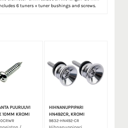
includes 6 tuners + tuner bushings and screws.
NTA PUURUUVI
HIHNANUPPIPARI
X 10MM KROMI
HN492CR, KROMI
110CRWR
9832-HN492-CR
koneiston /
Hihnanuppipari