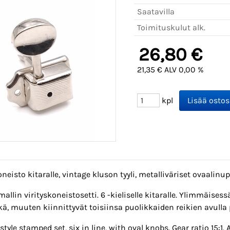
Saatavilla
Toimituskulut alk.
26,80 €
21,35 € ALV 0,00 %
kpl
oneisto kitaralle, vintage kluson tyyli, metalliväriset ovaalinup
allin virityskoneistosetti. 6 -kieliselle kitaralle. Ylimmäises
ä, muuten kiinnittyvät toisiinsa puolikkaiden reikien avulla pe
style stamped set, six in line, with oval knobs. Gear ratio 15: