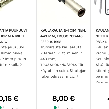
ANTA PUURUUVI
KAULARAUTA, 2-TOIMINEN,
KAULAN
 16MM NIKKELI
440 MM, TRUSSROD440
SETTI 
16NIW
9832-104668
9832-KL
anta puuruuvi
Trussirauta kaularauta
Kaulan 
 16mm nikkeli
kitaraan, 2 -toiminen, n.
kromi 5
 2.1mm pituus
440 mm,
Kaulal
i nikkeli...
TRUSSROD440/2012. Tätä
Sisältä
käytetään esim. Stratojen
kiinnit
rakentelussa rinta...
pehmust
Pehmust
0,15 €
8,00 €
Saatavilla
Saatavilla