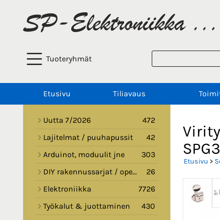
Tuoteryhmät
Etusivu
Tiliavaus
Toimi
Uutta 7/2026
472
Virit
Lajitelmat / puuhapussit
42
SPG3
Arduinot, moduulit jne
303
Etusivu
>
S
DIY rakennussarjat / opetussarjat
26
Elektroniikka
7726
Työkalut & juottaminen
430