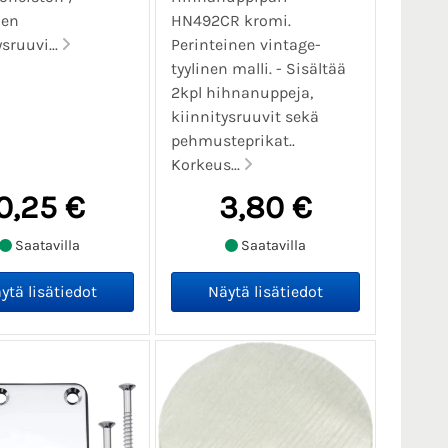
men
HN492CR kromi.
sruuvi...
Perinteinen vintage-
tyylinen malli. - Sisältää
2kpl hihnanuppeja,
kiinnitysruuvit sekä
pehmusteprikat..
Korkeus...
0,25 €
3,80 €
Saatavilla
Saatavilla