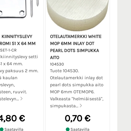
 KIINNITYSLEVY
OTELAUTAMERKKI WHITE
KROMI 51 X 64 MM
MOP 6MM INLAY DOT
SET-1-CR
PEARL DOTS SIMPUKKA
kiinnityslevy setti
AITO
1 x 64 mm.
104530
evy paksuus 2 mm.
Tuote 104530.
ä kaulan
Otelautamerkki inlay dot
yslevyn,
pearl dots simpukka aito
een, ruuvit.
MOP 6mm OTEMOP6.
elevyn...
Valkeasta "helmiäisestä",
simpukasta...
4,80 €
0,70 €
Saatavilla
Saatavilla