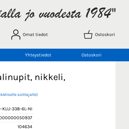
Omat tiedot
Ostoskori
Yhteystiedot
Ostoskori
linupit, nikkeli,
kätiselle soittajalle)
-KLU-338-6L-NI
000000050937
104634