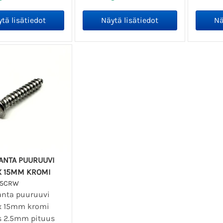
ANTA PUURUUVI
X 15MM KROMI
15CRW
anta puuruuvi
x 15mm kromi
 2.5mm pituus