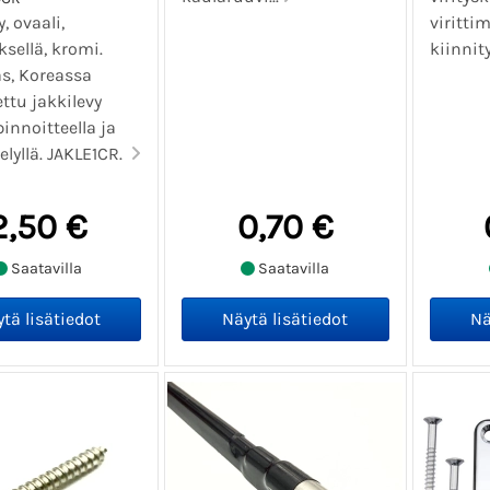
, ovaali,
viritti
sellä, kromi.
kiinnity
s, Koreassa
ttu jakkilevy
pinnoitteella ja
elyllä. JAKLE1CR.
2,50 €
0,70 €
Saatavilla
Saatavilla