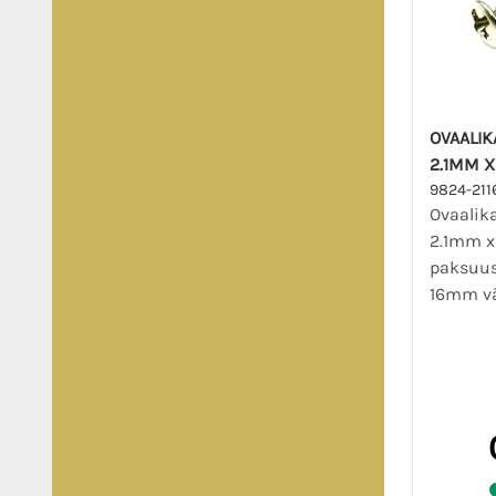
OVAALIK
2.1MM X
9824-21
Ovaalik
2.1mm x
paksuus
16mm vär