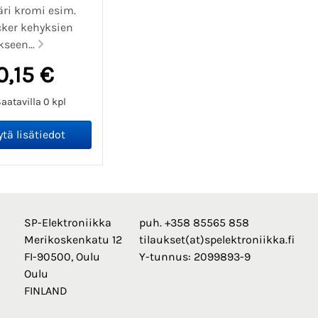
ri kromi esim.
ker kehyksien
kseen...
0,15 €
aatavilla 0 kpl
SP-Elektroniikka
puh. +358 85565 858
Merikoskenkatu 12
tilaukset(at)spelektroniikka.fi
FI-90500, Oulu
Y-tunnus: 2099893-9
Oulu
FINLAND