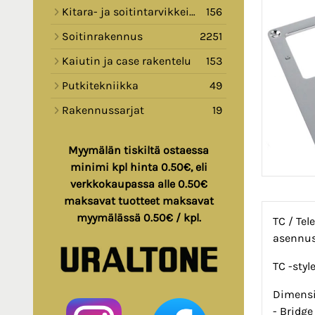
Kitara- ja soitintarvikkeita
156
Soitinrakennus
2251
Kaiutin ja case rakentelu
153
Putkitekniikka
49
Rakennussarjat
19
Myymälän tiskiltä ostaessa
minimi kpl hinta 0.50€, eli
verkkokaupassa alle 0.50€
maksavat tuotteet maksavat
myymälässä 0.50€ / kpl.
TC / Tel
asennus
TC -styl
Dimensi
- Bridg