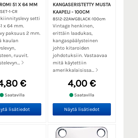
KROMI 51 X 64 MM
KANGASERISTETTY MUSTA
SET-1-CR
KAAPELI - 100CM
kiinnityslevy setti
8512-22AWGBLACK-100cm
1 x 64 mm.
Vintage henkinen,
evy paksuus 2 mm.
erittäin laadukas,
ä kaulan
kangaspäälysteinen
yslevyn,
johto kitaroiden
een, ruuvit.
johdotuksiin. Vastaavaa
elevyn...
mitä käytettiin
amerikkalaisissa...
4,80 €
4,00 €
Saatavilla
Saatavilla