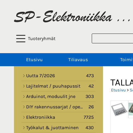
Tuoteryhmät
Etusivu
Tiliavaus
Toimi
Uutta 7/2026
473
TALLA
Lajitelmat / puuhapussit
42
Etusivu
>
S
Arduinot, moduulit jne
303
DIY rakennussarjat / opetussarjat
26
Elektroniikka
7725
Työkalut & juottaminen
430