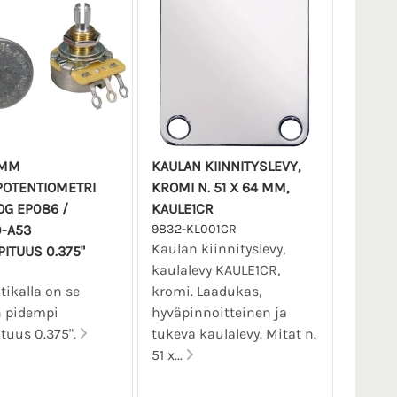
4MM
KAULAN KIINNITYSLEVY,
POTENTIOMETRI
KROMI N. 51 X 64 MM,
OG EP086 /
KAULE1CR
-A53
9832-KL001CR
Kaulan kiinnityslevy,
PITUUS 0.375"
kaulalevy KAULE1CR,
tikalla on se
kromi. Laadukas,
 pidempi
hyväpinnoitteinen ja
ituus 0.375".
tukeva kaulalevy. Mitat n.
51 x...