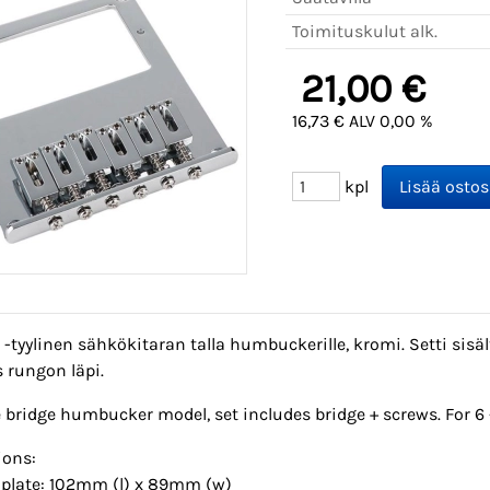
Toimituskulut alk.
21,00 €
16,73 € ALV 0,00 %
kpl
e -tyylinen sähkökitaran talla humbuckerille, kromi. Setti sisält
 rungon läpi.
e bridge humbucker model, set includes bridge + screws. For 6
ons:
e plate: 102mm (l) x 89mm (w)