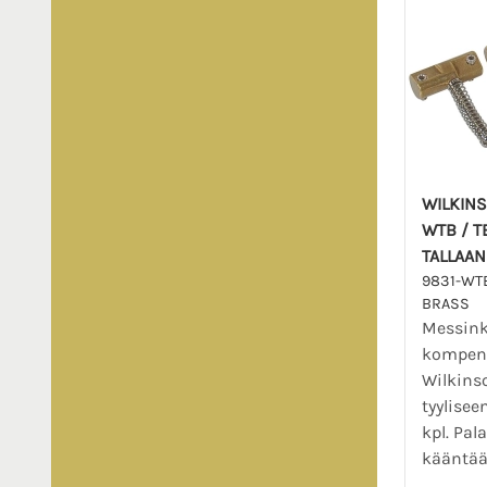
WILKINS
WTB / T
TALLAAN
9831-WTB
BRASS
Messink
kompens
Wilkinso
tyyliseen
kpl. Pal
kääntää