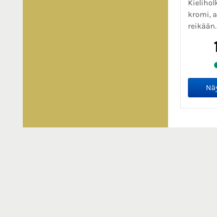
Kieliho
kromi, 
reikään