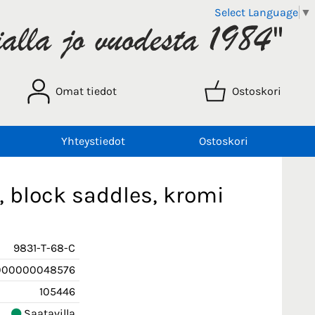
Select Language
▼
Omat tiedot
Ostoskori
Yhteystiedot
Ostoskori
, block saddles, kromi
9831-T-68-C
000000048576
105446
Saatavilla