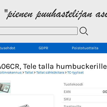
tusehdot
GDPR
Poistotuotteita
06CR, Tele talla humbuckerille
oitinrakennus
>
Tallat
>
Tallat sähkökitara
>
TC-tyyliset
Tuotekoodi
EAN
0
SKU
Saatavilla