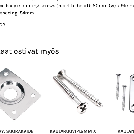
nce body mounting screws (heart to heart): 80mm (w) x 91mm 
g spacing: 54mm
6CR
aat ostivat myös
VY, SUORAKAIDE
KAULARUUVI 4.2MM X
KAULAN