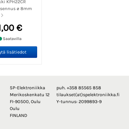
lkki KPH22CR
asennus ø 8mm
.
1,00 €
Saatavilla
SP-Elektroniikka
puh. +358 85565 858
Merikoskenkatu 12
tilaukset(at)spelektroniikka.fi
FI-90500, Oulu
Y-tunnus: 2099893-9
Oulu
FINLAND