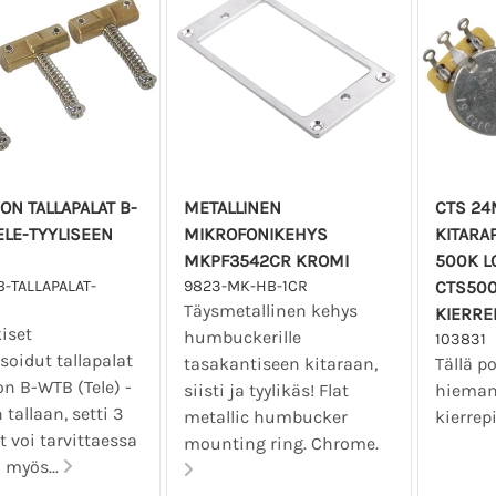
ON TALLAPALAT B-
METALLINEN
CTS 2
ELE-TYYLISEEN
MIKROFONIKEHYS
KITARA
MKPF3542CR KROMI
500K L
-TALLAPALAT-
9823-MK-HB-1CR
CTS500
Täysmetallinen kehys
KIERRE
iset
humbuckerille
103831
oidut tallapalat
tasakantiseen kitaraan,
Tällä po
n B-WTB (Tele) -
siisti ja tyylikäs! Flat
hieman
 tallaan, setti 3
metallic humbucker
kierrep
at voi tarvittaessa
mounting ring. Chrome.
 myös...