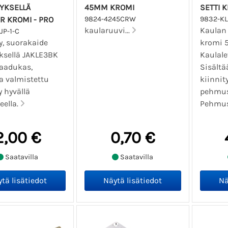
YKSELLÄ
45MM KROMI
SETTI 
R KROMI - PRO
9824-4245CRW
9832-KL
kaularuuvi...
Kaulan 
JP-1-C
y, suorakaide
kromi 5
ksellä JAKLE3BK
Kaulal
Laadukas,
Sisältä
a valmistettu
kiinnit
y hyvällä
pehmust
eella.
Pehmust
2,00 €
0,70 €
Saatavilla
Saatavilla