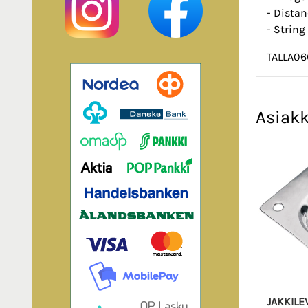
- Dista
- Strin
TALLA0
Asiakk
JAKKILE