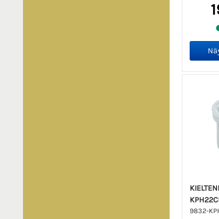
1
KIELTE
KPH22C
9832-KP