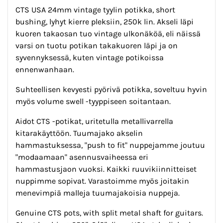
CTS USA 24mm vintage tyylin potikka, short
bushing, lyhyt kierre pleksiin, 250k lin. Akseli läpi
kuoren takaosan tuo vintage ulkonäköä, eli näissä
varsi on tuotu potikan takakuoren läpi ja on
syvennyksessä, kuten vintage potikoissa
ennenwanhaan.
Suhteellisen kevyesti pyörivä potikka, soveltuu hyvin
myös volume swell -tyyppiseen soitantaan.
Aidot CTS -potikat, uritetulla metallivarrella
kitarakäyttöön. Tuumajako akselin
hammastuksessa, "push to fit" nuppejamme joutuu
"modaamaan" asennusvaiheessa eri
hammastusjaon vuoksi. Kaikki ruuvikiinnitteiset
nuppimme sopivat. Varastoimme myös joitakin
menevimpiä malleja tuumajakoisia nuppeja.
Genuine CTS pots, with split metal shaft for guitars.