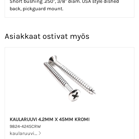
Short bushing .250", 3/8" diam. USA style dished
back, pickguard mount.
Asiakkaat ostivat myös
KAULARUUVI 4.2MM X 45MM KROMI
9824-4245CRW
kaularuuvi...