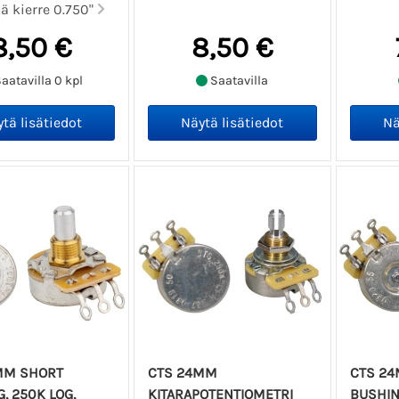
kä kierre 0.750"
8,50 €
8,50 €
aatavilla 0 kpl
Saatavilla
MM SHORT
CTS 24MM
CTS 2
, 250K LOG,
KITARAPOTENTIOMETRI
BUSHING