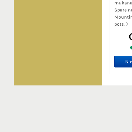
mukana. 
Spare nu
Mountin
pots.