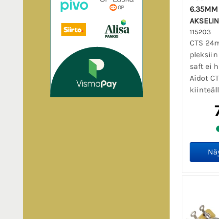
6.35MM 
AKSELIN
115203
CTS 24m
pleksiin
saft ei 
Aidot CT
kiinteäll