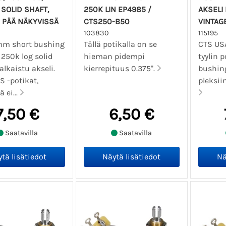
SOLID SHAFT,
250K LIN EP4985 /
AKSELI 
 PÄÄ NÄKYVISSÄ
CTS250-B50
VINTAG
103830
115195
m short bushing
Tällä potikalla on se
CTS US
 250k log solid
hieman pidempi
tyylin p
halkaistu akseli.
kierrepituus 0.375".
bushing
S -potikat,
pleksiin
ä ei...
7,50 €
6,50 €
Saatavilla
Saatavilla