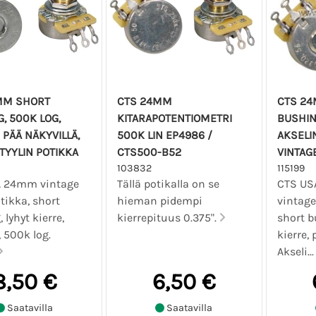
MM SHORT
CTS 24MM
CTS 2
, 500K LOG,
KITARAPOTENTIOMETRI
BUSHING
 PÄÄ NÄKYVILLÄ,
500K LIN EP4986 /
AKSELIN
TYYLIN POTIKKA
CTS500-B52
VINTAG
103832
115199
A 24mm vintage
Tällä potikalla on se
CTS U
otikka, short
hieman pidempi
vintage
 lyhyt kierre,
kierrepituus 0.375".
short b
, 500k log.
kierre, 
Akseli..
8,50 €
6,50 €
Saatavilla
Saatavilla