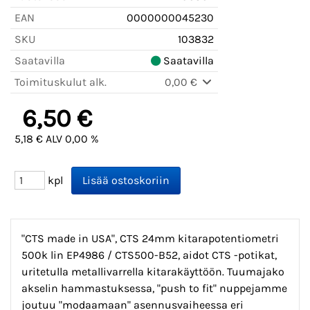
EAN
0000000045230
SKU
103832
Saatavilla
Saatavilla
Toimituskulut alk.
0,00 €
6,50 €
5,18 € ALV 0,00 %
kpl
"CTS made in USA", CTS 24mm kitarapotentiometri
500k lin EP4986 / CTS500-B52, aidot CTS -potikat,
uritetulla metallivarrella kitarakäyttöön. Tuumajako
akselin hammastuksessa, "push to fit" nuppejamme
joutuu "modaamaan" asennusvaiheessa eri