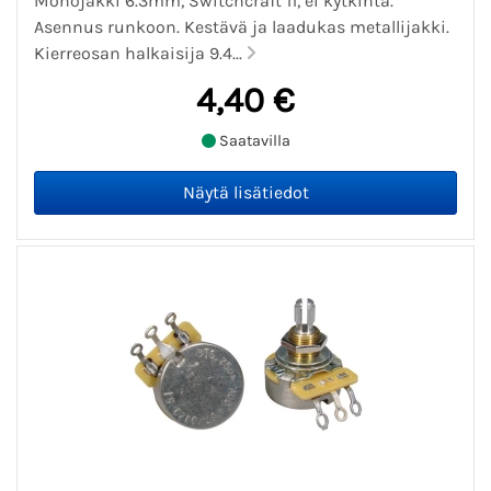
Monojakki 6.3mm, Switchcraft 11, ei kytkintä.
Asennus runkoon. Kestävä ja laadukas metallijakki.
Kierreosan halkaisija 9.4...
4,40 €
Saatavilla