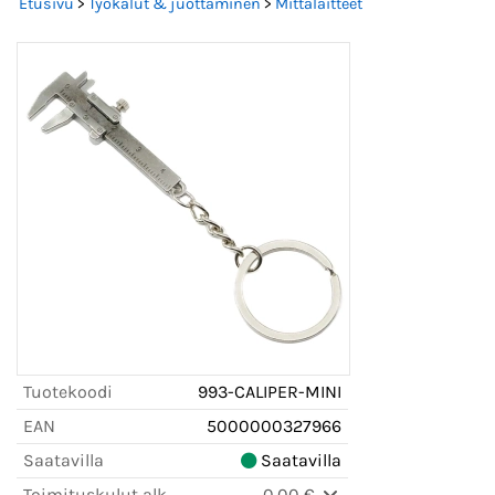
Etusivu
>
Työkalut & juottaminen
>
Mittalaitteet
Tuotekoodi
993-CALIPER-MINI
EAN
5000000327966
Saatavilla
Saatavilla
Toimituskulut alk.
0,00 €