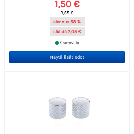
1,50 €
3,55 €
58 %
alennus
2,05 €
säästö
Saatavilla