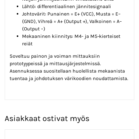
Lähtö: differentiaalinen jännitesignaali
Johtovärit: Punainen = E+ (VCC), Musta = E–
(GND), Vihreä = A+ (Output +), Valkoinen = A–
(Output –)
Mekaaninen kiinnitys: M4- ja M5‑kierteiset
reiät
Soveltuu painon ja voiman mittauksiin
prototyypeissä ja mittausjärjestelmissä.
Asennuksessa suositellaan huolellista mekaanista
tuentaa ja johdotuksen värikoodien noudattamista.
Asiakkaat ostivat myös