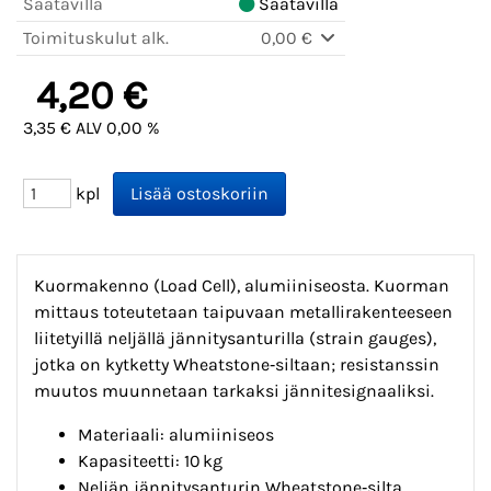
Saatavilla
Saatavilla
Toimituskulut alk.
0,00 €
4,20 €
3,35 € ALV 0,00 %
kpl
Kuormakenno (Load Cell), alumiiniseosta. Kuorman
mittaus toteutetaan taipuvaan metallirakenteeseen
liitetyillä neljällä jännitysanturilla (strain gauges),
jotka on kytketty Wheatstone‑siltaan; resistanssin
muutos muunnetaan tarkaksi jännitesignaaliksi.
Materiaali: alumiiniseos
Kapasiteetti: 10 kg
Neljän jännitysanturin Wheatstone‑silta