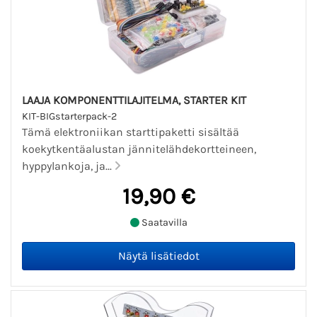
LAAJA KOMPONENTTILAJITELMA, STARTER KIT
KIT-BIGstarterpack-2
Tämä elektroniikan starttipaketti sisältää
koekytkentäalustan jännitelähdekortteineen,
hyppylankoja, ja...
19,90 €
Saatavilla