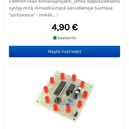
Elektroniikan kolvailuprojekti, jonka lopputuloksena
syntyy mitä ihmeellisimpiä ääniefektejä tuottava
"soittorasia" - mikäli...
4,90 €
Saatavilla