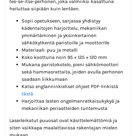
tee-se-itse-perhonen, joka valmiiksi kasattuna
heiluttaa siipiään kuin lentäen.
Sopii opetukseen, sarjassa yhdistyy
kädentaitojen harjoittelu, mekaniikan
ymmärtäminen ja yksinkertainen
sähkökytkentä paristoille ja moottorille
Materiaali: puu ja metalli
Koko koottuna noin 95 × 125 × 120 mm
Mukana paristokotelo, pieni sähkömoottori
sekä hammasrattaita, joiden avulla perhonen
saadaan liikkumaan
Katso englanninkieliset ohjeet PDF-linkistä
tästä
Harjoittaa lasten ongelmanratkaisukykyä ja
mekaniikan periaatteiden tuntemusta
Laserleikatut puuosat ovat käsittelemättömiä ja
siten vaikkapa maalattavissa rakentajan mielen
mukaan.