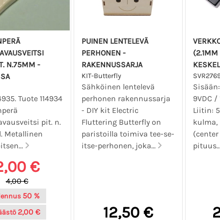
NPERÄ
PUINEN LENTELEVÄ
VERKKO
AVAUSVEITSI
PERHONEN -
(2.1MM
T. N.75MM -
RAKENNUSSARJA
KESKEL
SSA
KIT-Butterfly
SVR276
Sähköinen lentelevä
Sisään:
4935. Tuote 114934
perhonen rakennussarja
9VDC /
nperä
- DIY kit Electric
Liitin:
vausveitsi pit. n.
Fluttering Butterfly on
kulma, 
l. Metallinen
paristoilla toimiva tee-se-
(center
itsen...
itse-perhonen, joka...
pituus..
2,00 €
4,00 €
50 %
lennus
12,50 €
2
2,00 €
äästö