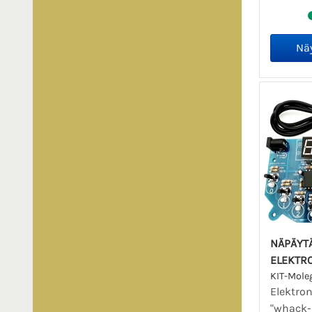
NÄPÄYT
ELEKTRO
KIT-Mol
Elektron
"whack-