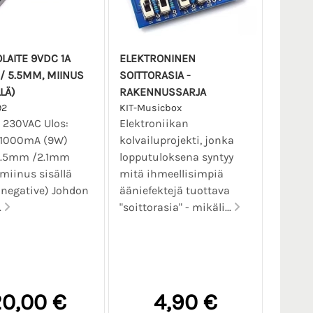
LAITE 9VDC 1A
ELEKTRONINEN
 / 5.5MM, MIINUS
SOITTORASIA -
LÄ)
RAKENNUSSARJA
92
KIT-Musicbox
 230VAC Ulos:
Elektroniikan
 1000mA (9W)
kolvailuprojekti, jonka
 5.5mm /2.1mm
lopputuloksena syntyy
miinus sisällä
mitä ihmeellisimpiä
 negative) Johdon
ääniefektejä tuottava
.
"soittorasia" - mikäli...
0,00 €
4,90 €