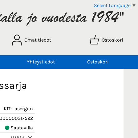
Select Language
▼
Omat tiedot
Ostoskori
Yhteystiedot
Ostoskori
ssarja
KIT-Lasergun
000000317592
Saatavilla
0,00 €