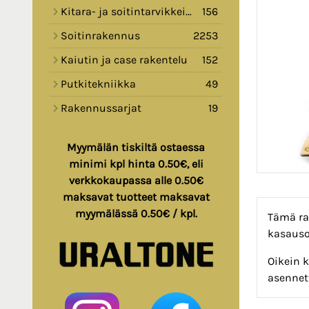
Kitara- ja soitintarvikkeita
156
Soitinrakennus
2253
Kaiutin ja case rakentelu
152
Putkitekniikka
49
Rakennussarjat
19
Myymälän tiskiltä ostaessa
minimi kpl hinta 0.50€, eli
verkkokaupassa alle 0.50€
maksavat tuotteet maksavat
myymälässä 0.50€ / kpl.
Tämä ra
kasauso
Oikein 
asennet