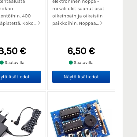
kentäalusta
elektroninen noppa -
niikan
mikäli olet saanut osat
entöihin. 400
oikeinpäin ja oikeisiin
äpistettä. Koko...
paikkoihin. Noppaa...
3,50 €
6,50 €
Saatavilla
Saatavilla