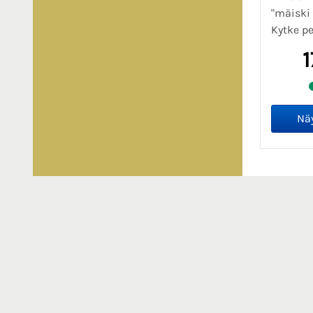
"mäiski 
Kytke pe
1