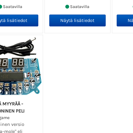
Saatavilla
Saatavilla
Ä MYYRÄÄ -
NINEN PELI
egame
inen versio
a-mole" eli