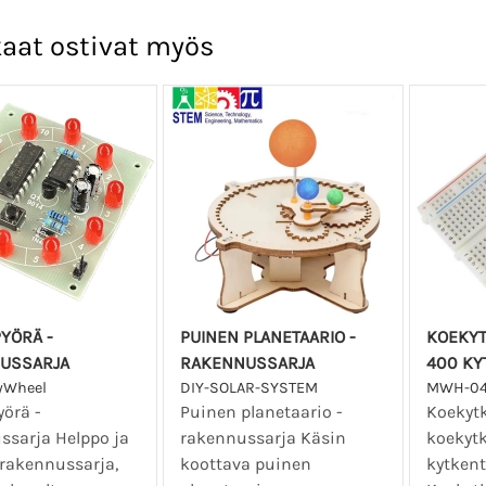
aat ostivat myös
YÖRÄ -
PUINEN PLANETAARIO -
KOEKYT
USSARJA
RAKENNUSSARJA
400 KY
yWheel
DIY-SOLAR-SYSTEM
MWH-0
örä -
Puinen planetaario -
Koekyt
ssarja Helppo ja
rakennussarja Käsin
koekytk
rakennussarja,
koottava puinen
kytkent