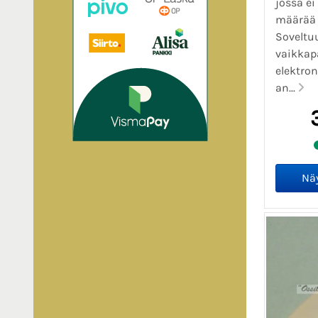
jossa ei
määrää 
Soveltuu
vaikkap
elektro
an...