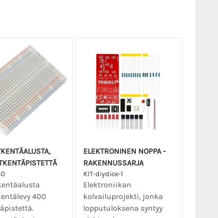
KENTÄALUSTA,
ELEKTRONINEN NOPPA -
TKENTÄPISTETTÄ
RAKENNUSSARJA
40
KIT-diydice-1
kentäalusta
Elektroniikan
entälevy 400
kolvailuprojekti, jonka
äpistettä.
lopputuloksena syntyy