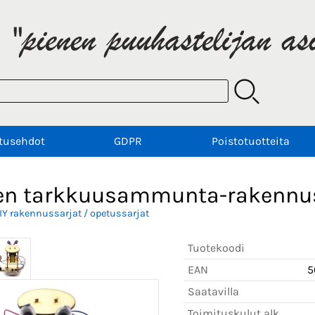
tusehdot
GDPR
Poistotuotteita
en tarkkuusammunta-rakennu
IY rakennussarjat / opetussarjat
Tuotekoodi
EAN
5
Saatavilla
Toimituskulut alk.