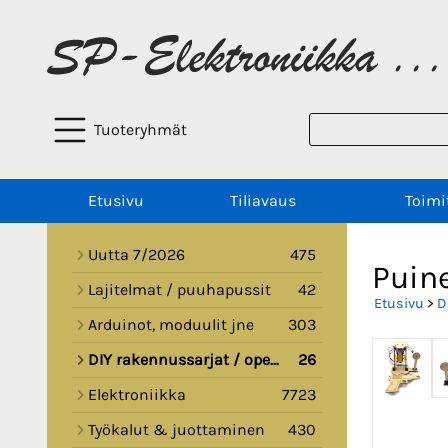
Tuoteryhmät
Etusivu
Tiliavaus
Toimi
Uutta 7/2026
475
Puin
Lajitelmat / puuhapussit
42
Etusivu
>
D
Arduinot, moduulit jne
303
DIY rakennussarjat / opetussarjat
26
Elektroniikka
7723
Työkalut & juottaminen
430