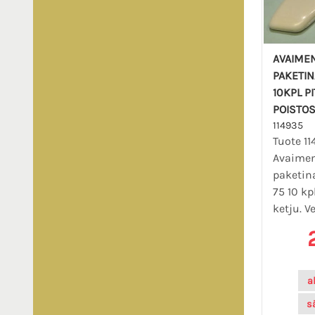
AVAIME
PAKETIN
10KPL PI
POISTO
114935
Tuote 11
Avaime
paketina
75 10 kp
ketju. Ve
a
s