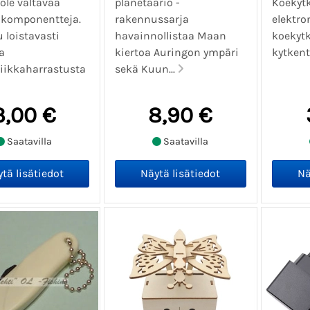
 ole valtavaa
planetaario -
Koekyt
komponentteja.
rakennussarja
elektro
 loistavasti
havainnollistaa Maan
koekytk
a
kiertoa Auringon ympäri
kytkent
niikkaharrastusta
sekä Kuun...
3,00 €
8,90 €
Saatavilla
Saatavilla