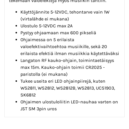
tekemään valoefektejä myös musiikin tahtiin.
Käyttöjännite 5-12VDC, tehontarve vain 1W
(virtalähde ei mukana)
Ulostulo 5-12VDC max 2A
Pystyy ohjaamaan max 600 pikseliä
Ohjaimessa on 5 erilaista
valoefektivaihtoehtoa musiikille, sekä 20
erilaista efektiä ilman musiikkia käytettäväksi
Langaton RF kauko-ohjain, toimintaetäisyys
max 15m. Kauko-ohjain toimii CR2025 -
paristolla (ei mukana)
Tukee useita eri LED ohjainpiirejä, kuten
WS2811, WS2812, WS2812B, WS2813, UCS1903,
SK6812
Ohjaimen ulostuloliitin LED-nauhaa varten on
JST SM 3pin uros