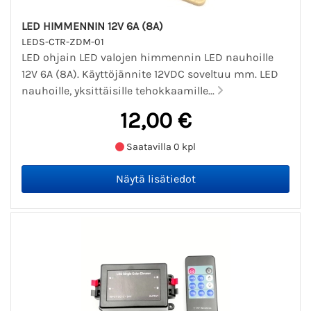
LED HIMMENNIN 12V 6A (8A)
LEDS-CTR-ZDM-01
LED ohjain LED valojen himmennin LED nauhoille
12V 6A (8A). Käyttöjännite 12VDC soveltuu mm. LED
nauhoille, yksittäisille tehokkaamille...
12,00 €
Saatavilla 0 kpl