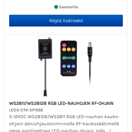
Saatavilla
WS2811/WS2812B RGB LED-NAUHOJEN RF-OHJAIN
LEDS-CTR-SP106E
5-12VDC WS2812B/WS2811 RGB LED-nauhan kauko-
ohjain ääniohjaustoiminnolla RF-kaukosäätimellä
oleva osoitteellisen LED-nauhan ohjain, jolla...