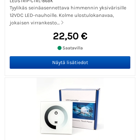
LEDSTRIP-CTRL-86BK
Tyylikäs seinäasennettava himmennin yksivärisille
12VDC LED-nauhoille. Kolme ulostulokanavaa,
jokaisen virrankesto...
22,50 €
Saatavilla