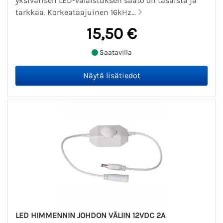
yksivärisen LED-valaistuksen säätö on tasaista ja
tarkkaa. Korkeataajuinen 16kHz...
15,50 €
Saatavilla
LED HIMMENNIN JOHDON VÄLIIN 12VDC 2A