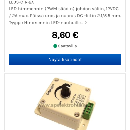
LEDS-CTR-2A
LED himmennin (PWM säädin) johdon väliin, 12VDC
/ 2A max. Päissä uros ja naaras DC -liitin 2.1/5.5 mm.
Tyyppi: Himmennin LED-nauhoille...
8,60 €
Saatavilla