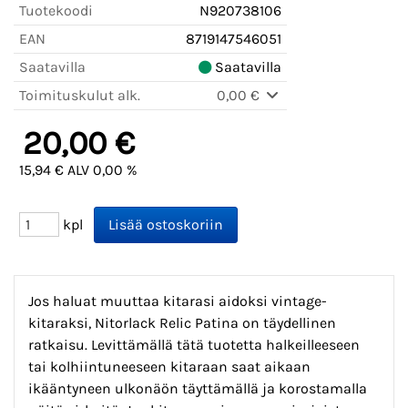
Tuotekoodi
N920738106
EAN
8719147546051
Saatavilla
Saatavilla
Toimituskulut alk.
0,00 €
20,00 €
15,94 € ALV 0,00 %
kpl
Jos haluat muuttaa kitarasi aidoksi vintage-
kitaraksi, Nitorlack Relic Patina on täydellinen
ratkaisu. Levittämällä tätä tuotetta halkeilleeseen
tai kolhiintuneeseen kitaraan saat aikaan
ikääntyneen ulkonäön täyttämällä ja korostamalla