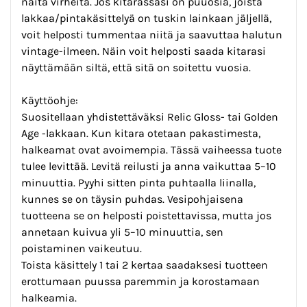
näitä virheitä. Jos kitarassasi on puuosia, joista
lakkaa/pintakäsittelyä on tuskin lainkaan jäljellä,
voit helposti tummentaa niitä ja saavuttaa halutun
vintage-ilmeen. Näin voit helposti saada kitarasi
näyttämään siltä, että sitä on soitettu vuosia.
Käyttöohje:
Suositellaan yhdistettäväksi Relic Gloss- tai Golden
Age -lakkaan. Kun kitara otetaan pakastimesta,
halkeamat ovat avoimempia. Tässä vaiheessa tuote
tulee levittää. Levitä reilusti ja anna vaikuttaa 5–10
minuuttia. Pyyhi sitten pinta puhtaalla liinalla,
kunnes se on täysin puhdas. Vesipohjaisena
tuotteena se on helposti poistettavissa, mutta jos
annetaan kuivua yli 5–10 minuuttia, sen
poistaminen vaikeutuu.
Toista käsittely 1 tai 2 kertaa saadaksesi tuotteen
erottumaan puussa paremmin ja korostamaan
halkeamia.