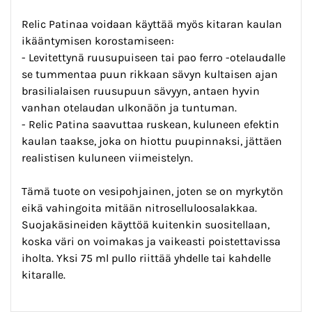
Relic Patinaa voidaan käyttää myös kitaran kaulan
ikääntymisen korostamiseen:
- Levitettynä ruusupuiseen tai pao ferro -otelaudalle
se tummentaa puun rikkaan sävyn kultaisen ajan
brasilialaisen ruusupuun sävyyn, antaen hyvin
vanhan otelaudan ulkonäön ja tuntuman.
- Relic Patina saavuttaa ruskean, kuluneen efektin
kaulan taakse, joka on hiottu puupinnaksi, jättäen
realistisen kuluneen viimeistelyn.
Tämä tuote on vesipohjainen, joten se on myrkytön
eikä vahingoita mitään nitroselluloosalakkaa.
Suojakäsineiden käyttöä kuitenkin suositellaan,
koska väri on voimakas ja vaikeasti poistettavissa
iholta. Yksi 75 ml pullo riittää yhdelle tai kahdelle
kitaralle.