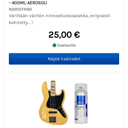
- 400ML AEROSOLI
N220074160
Väriltään väritön nitroselluloosalakka, erityisesti
kehitetty...
25,00 €
Saatavilla