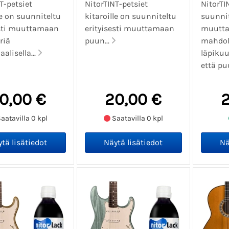
T-petsiet
NitorTINT-petsiet
NitorTI
le on suunniteltu
kitaroille on suunniteltu
suunnit
esti muuttamaan
erityisesti muuttamaan
muutta
riä
puun...
mahdol
lisella...
läpikuu
että pu
0,00 €
20,00 €
2
aatavilla 0 kpl
Saatavilla 0 kpl