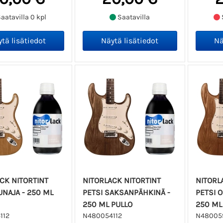
aatavilla 0 kpl
Saatavilla
CK NITORTINT
NITORLACK NITORTINT
NITORL
UNAJA - 250 ML
PETSI SAKSANPÄHKINÄ -
PETSI 
250 ML PULLO
250 ML
112
N480054112
N480059