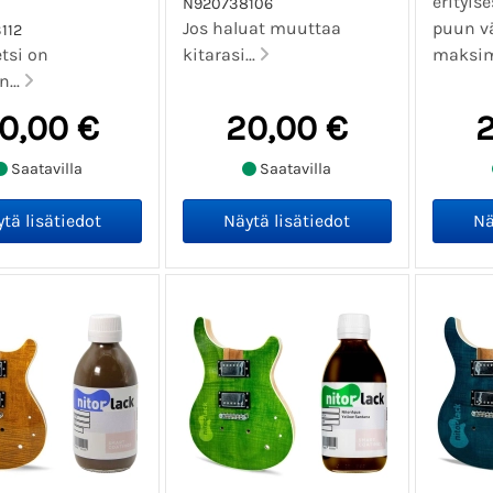
erityi
N920738106
Jos haluat muuttaa
puun v
112
tsi on
kitarasi...
maksima
n...
0,00 €
20,00 €
2
Saatavilla
Saatavilla