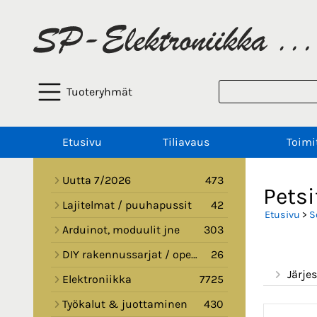
Tuoteryhmät
Etusivu
Tiliavaus
Toimi
Uutta 7/2026
473
Petsi
Lajitelmat / puuhapussit
42
Etusivu
>
S
Arduinot, moduulit jne
303
DIY rakennussarjat / opetussarjat
26
Järjes
Elektroniikka
7725
Työkalut & juottaminen
430