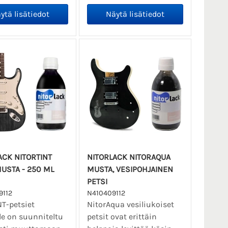
ACK NITORTINT
NITORLACK NITORAQUA
MUSTA - 250 ML
MUSTA, VESIPOHJAINEN
PETSI
112
N410409112
NT-petsiet
NitorAqua vesiliukoiset
lle on suunniteltu
petsit ovat erittäin