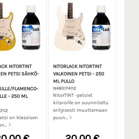
ACK NITORTINT
NITORLACK NITORTINT
NEN PETSI SÄHKÖ-
VALKOINEN PETSI - 250
ML PULLO
SILLE/FLAMENCO-
N480174112
NitorTINT -petsiet
LLE - 250 ML
kitaroille on suunniteltu
erityisesti muuttamaan
0112
tsi on klassisen
puun...
n...
0,00 €
20,00 €