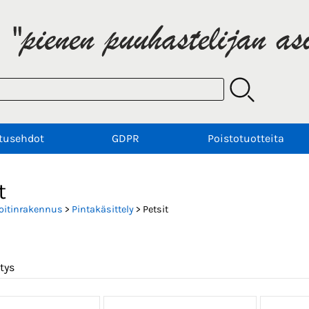
tusehdot
GDPR
Poistotuotteita
t
oitinrakennus
>
Pintakäsittely
> Petsit
tys