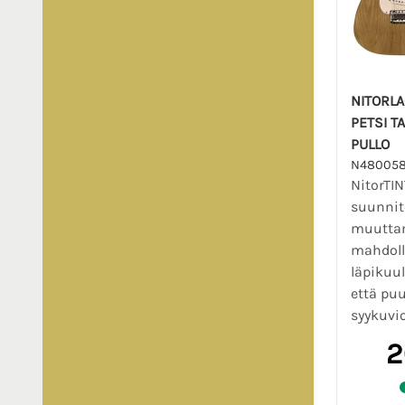
NITORLA
PETSI T
PULLO
N480058
NitorTIN
suunnit
muutta
mahdol
läpikuul
että pu
syykuvio
2