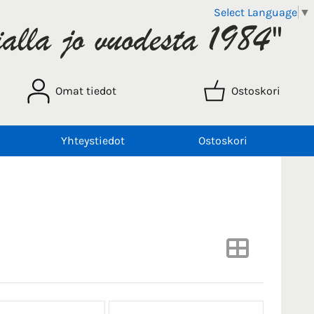
Select Language
▼
Omat tiedot
Ostoskori
Yhteystiedot
Ostoskori