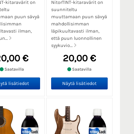
NT-kitaravärit on
NitorTINT-kitaravärit on
eltu
suunniteltu
maan puun sävyä
muuttamaan puun sävyä
lisimman
mahdollisimman
ltavasti ilman,
läpikuultavasti ilman,
un...
että puun luonnollinen
syykuvio...
0,00 €
20,00 €
Saatavilla
Saatavilla