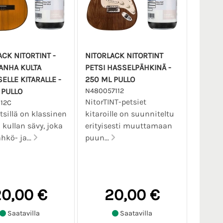
ACK NITORTINT -
NITORLACK NITORTINT
VANHA KULTA
PETSI HASSELPÄHKINÄ -
ELLE KITARALLE -
250 ML PULLO
 PULLO
N480057112
NitorTINT-petsiet
112C
etsillä on klassinen
kitaroille on suunniteltu
kullan sävy, joka
erityisesti muuttamaan
hkö- ja...
puun...
0,00 €
20,00 €
Saatavilla
Saatavilla