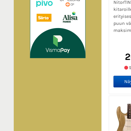
NitorTIN
kitaroil
erityis
puun vä
maksimaa
2
S