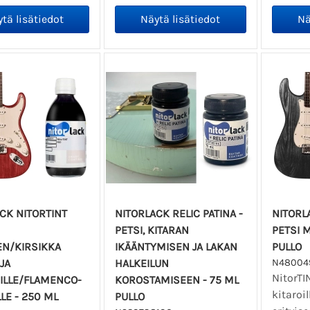
CK NITORTINT
NITORLACK RELIC PATINA -
NITORL
PETSI, KITARAN
PETSI 
EN/KIRSIKKA
IKÄÄNTYMISEN JA LAKAN
PULLO
JA
HALKEILUN
N480049
NitorTI
ILLE/FLAMENCO-
KOROSTAMISEEN - 75 ML
kitaroi
LLE - 250 ML
PULLO