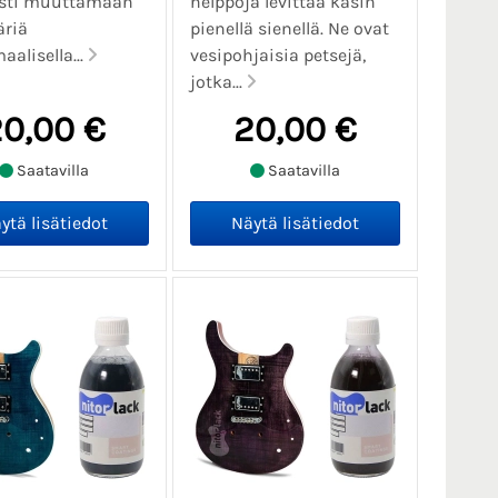
sesti muuttamaan
helppoja levittää käsin
äriä
pienellä sienellä. Ne ovat
alisella...
vesipohjaisia petsejä,
jotka...
0,00 €
20,00 €
Saatavilla
Saatavilla