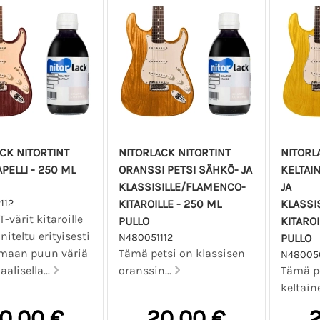
CK NITORTINT
NITORLACK NITORTINT
NITORL
APELLI - 250 ML
ORANSSI PETSI SÄHKÖ- JA
KELTAI
KLASSISILLE/FLAMENCO-
JA
112
KITAROILLE - 250 ML
KLASSI
T-värit kitaroille
PULLO
KITAROI
iteltu erityisesti
N480051112
PULLO
maan puun väriä
Tämä petsi on klassisen
N48005
lisella...
oranssin...
Tämä pe
keltaine
0,00 €
20,00 €
2