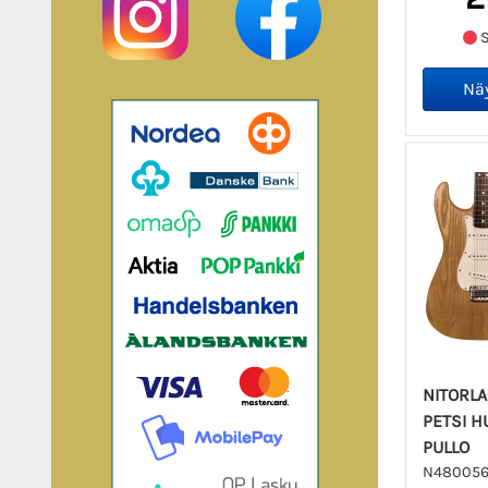
S
NITORLA
PETSI H
PULLO
N480056