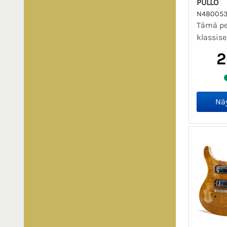
PULLO
N480053
Tämä pe
klassise
2