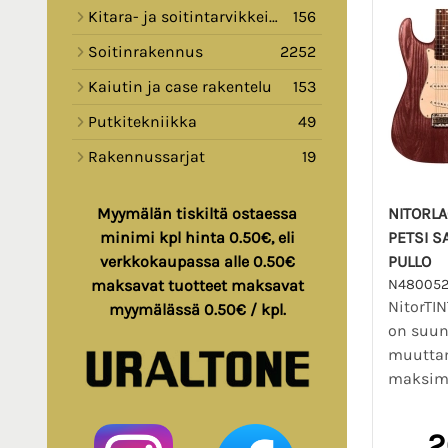
Kitara- ja soitintarvikkeita
156
Soitinrakennus
2252
Kaiutin ja case rakentelu
153
Putkitekniikka
49
Rakennussarjat
19
NITORLA
Myymälän tiskiltä ostaessa
PETSI S
minimi kpl hinta 0.50€, eli
PULLO
verkkokaupassa alle 0.50€
N480052
maksavat tuotteet maksavat
NitorTIN
myymälässä 0.50€ / kpl.
on suunn
muutta
maksimaa
2