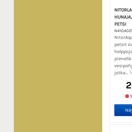
NITORL
HUNAJA,
PETSI
N4104021
NitorAqu
petsit o
helppoja
pienellä
vesipohj
jotka...
2
S