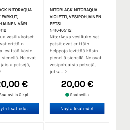
ACK NITORAQUA
NITORLACK NITORAQUA
 FARKUT,
VIOLETTI, VESIPOHJAINEN
HJAINEN VÄRI
PETSI
112
N410405112
ua vesiliukoiset
NitorAqua vesiliukoiset
vat erittäin
petsit ovat erittäin
a levittää käsin
helppoja levittää käsin
 sienellä. Ne ovat
pienellä sienellä. Ne ovat
jaisia petsejä,
vesipohjaisia petsejä,
jotka...
0,00 €
20,00 €
Saatavilla 0 kpl
Saatavilla