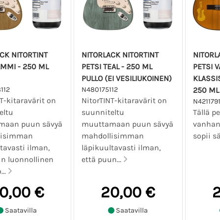
CK NITORTINT
NITORLACK NITORTINT
NITORL
AMMI - 250 ML
PETSI TEAL - 250 ML
PETSI 
PULLO (EI VESILIUKOINEN)
KLASSIS
112
N480175112
250 ML
T-kitaravärit on
NitorTINT-kitaravärit on
N421179
eltu
suunniteltu
Tällä p
maan puun sävyä
muuttamaan puun sävyä
vanhan 
lisimman
mahdollisimman
sopii sä
tavasti ilman,
läpikuultavasti ilman,
un luonnollinen
että puun...
...
0,00 €
20,00 €
2
Saatavilla
Saatavilla