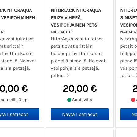
ACK NITORAQUA
NITORLACK NITORAQUA
NITORL
 VESIPOHJAINEN
ERIZA VIHREÄ,
SINISET
VESIPOHJAINEN PETSI
VESIPO
12
N410401112
N410403
a vesiliukoiset
NitorAqua vesiliukoiset
NitorAq
vat erittäin
petsit ovat erittäin
petsit o
 levittää käsin
helppoja levittää käsin
helppoj
 sienellä. Ne ovat
pienellä sienellä. Ne ovat
pienellä
aisia petsejä,
vesipohjaisia petsejä,
vesipoh
jotka...
jotka...
0,00 €
20,00 €
2
aatavilla 0 kpl
Saatavilla