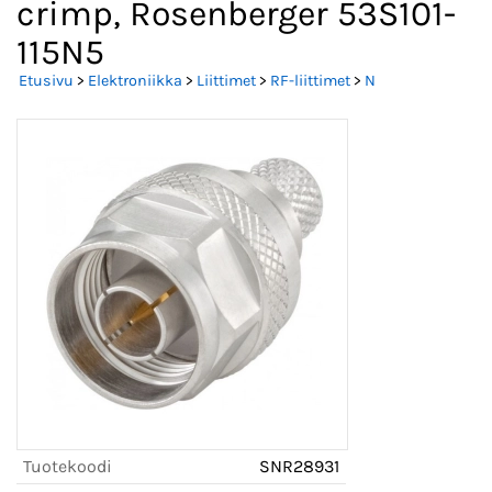
crimp, Rosenberger 53S101-
115N5
Etusivu
>
Elektroniikka
>
Liittimet
>
RF-liittimet
>
N
Tuotekoodi
SNR28931