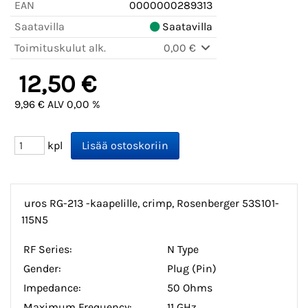
EAN
0000000289313
Saatavilla
Saatavilla
Toimituskulut alk.
0,00 €
12,50 €
9,96 € ALV 0,00 %
kpl
uros RG-213 -kaapelille, crimp, Rosenberger 53S101-
115N5
RF Series:
N Type
Gender:
Plug (Pin)
Impedance:
50 Ohms
Maximum Frequency:
11 GHz