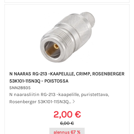
N NAARAS RG-213 -KAAPELILLE, CRIMP, ROSENBERGER
53K101-115N3Q - POISTOSSA
SNN28935
N naarasliitin RG-213 -kaapelille, puristettava,
Rosenberger 53K101-115N3Q...
2,00 €
6,00 €
67 %
alennus