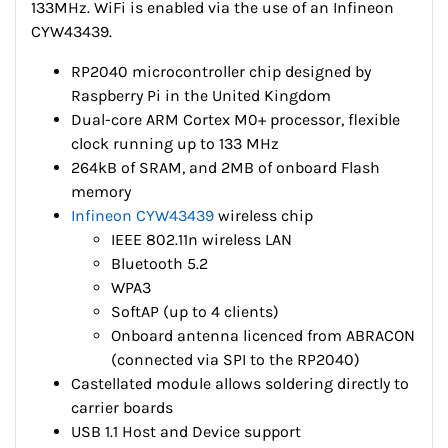
133MHz. WiFi is enabled via the use of an Infineon
CYW43439.
RP2040 microcontroller chip designed by
Raspberry Pi in the United Kingdom
Dual-core ARM Cortex M0+ processor, flexible
clock running up to 133 MHz
264kB of SRAM, and 2MB of onboard Flash
memory
Infineon CYW43439
wireless chip
IEEE 802.11n wireless LAN
Bluetooth 5.2
WPA3
SoftAP (up to 4 clients)
Onboard antenna licenced from ABRACON
(connected via SPI to the RP2040)
Castellated module allows soldering directly to
carrier boards
USB 1.1 Host and Device support