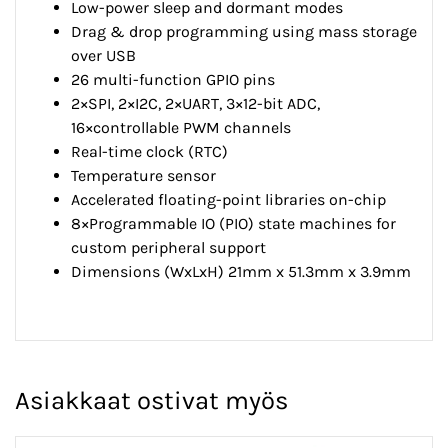
Low-power sleep and dormant modes
Drag & drop programming using mass storage
over USB
26 multi-function GPIO pins
2×SPI, 2×I2C, 2×UART, 3×12-bit ADC,
16×controllable PWM channels
Real-time clock (RTC)
Temperature sensor
Accelerated floating-point libraries on-chip
8×Programmable IO (PIO) state machines for
custom peripheral support
Dimensions (WxLxH) 21mm x 51.3mm x 3.9mm
Asiakkaat ostivat myös