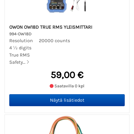
OWON OW18D TRUE RMS YLEISMITTARI
994-OW18D
Resolution 20000 counts
4 ½ digits
True RMS
Safety...
59,00 €
Saatavilla 0 kpl