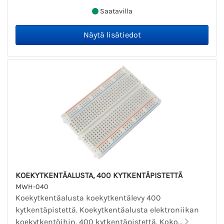
Saatavilla
KOEKYTKENTÄALUSTA, 400 KYTKENTÄPISTETTÄ
MWH-040
Koekytkentäalusta koekytkentälevy 400
kytkentäpistettä. Koekytkentäalusta elektroniikan
koekytkentöihin. 400 kytkentäpistettä. Koko...