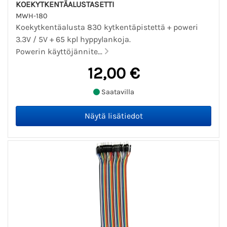
KOEKYTKENTÄALUSTASETTI
MWH-180
Koekytkentäalusta 830 kytkentäpistettä + poweri
3.3V / 5V + 65 kpl hyppylankoja.
Powerin käyttöjännite...
12,00 €
Saatavilla