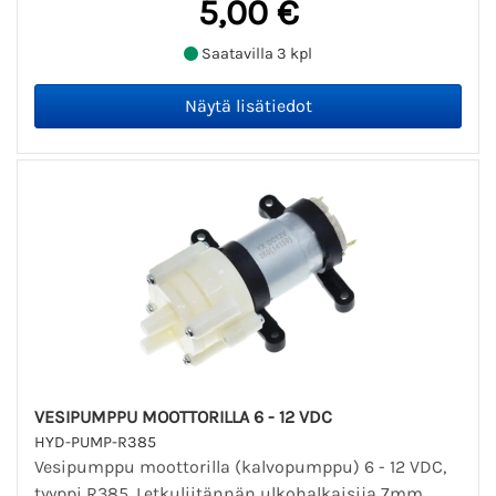
5,00 €
Saatavilla 3 kpl
VESIPUMPPU MOOTTORILLA 6 - 12 VDC
HYD-PUMP-R385
Vesipumppu moottorilla (kalvopumppu) 6 - 12 VDC,
tyyppi R385. Letkuliitännän ulkohalkaisija 7mm.