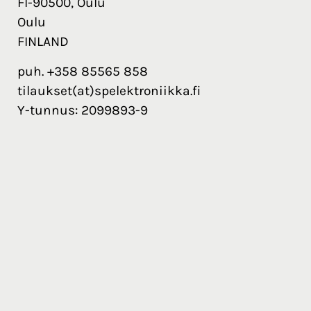
FI-90500, Oulu
Oulu
FINLAND
puh. +358 85565 858
tilaukset(at)spelektroniikka.fi
Y-tunnus: 2099893-9