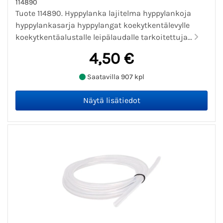
114890
Tuote 114890. Hyppylanka lajitelma hyppylankoja
hyppylankasarja hyppylangat koekytkentälevylle
koekytkentäalustalle leipälaudalle tarkoitettuja...
4,50 €
Saatavilla 907 kpl