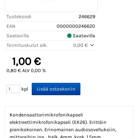
Tuotekoodi
246629
EAN
0000000246620
Saatavilla
Saatavilla
Toimituskulut alk.
0,00 €
1,00 €
0,80 € ALV 0,00 %
kpl
Kondensaattorimikrofonikapseli
elektreettimikrofonikapseli (EK26). Erittäin
pienikokoinen. Erinomainen audiosovelluksiin,
mittareihin jne... halk. 4mm, kork. 1.5mm.