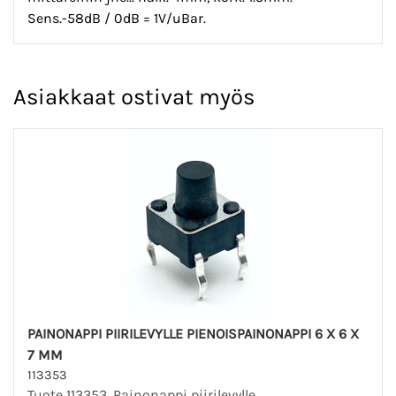
Sens.-58dB / 0dB = 1V/uBar.
Asiakkaat ostivat myös
PAINONAPPI PIIRILEVYLLE PIENOISPAINONAPPI 6 X 6 X
7 MM
113353
Tuote 113353. Painonappi piirilevylle