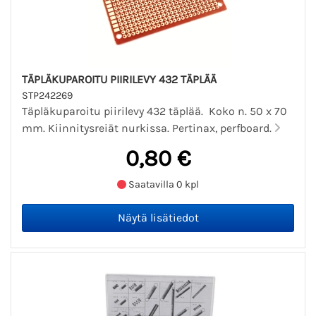
TÄPLÄKUPAROITU PIIRILEVY 432 TÄPLÄÄ
STP242269
Täpläkuparoitu piirilevy 432 täplää. Koko n. 50 x 70
mm. Kiinnitysreiät nurkissa. Pertinax, perfboard.
0,80 €
Saatavilla 0 kpl