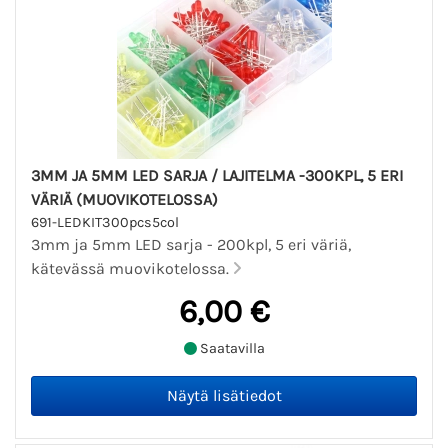
3MM JA 5MM LED SARJA / LAJITELMA -300KPL, 5 ERI
VÄRIÄ (MUOVIKOTELOSSA)
691-LEDKIT300pcs5col
3mm ja 5mm LED sarja - 200kpl, 5 eri väriä,
kätevässä muovikotelossa.
6,00 €
Saatavilla