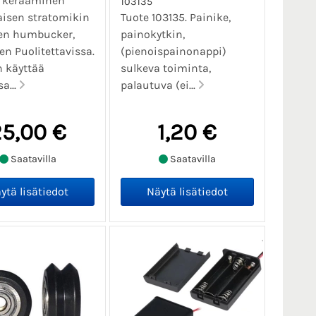
l keraaminen
103135
aisen stratomikin
Tuote 103135. Painike,
en humbucker,
painokytkin,
en Puolitettavissa.
(pienoispainonappi)
 käyttää
sulkeva toiminta,
a...
palautuva (ei...
5,00 €
1,20 €
Saatavilla
Saatavilla