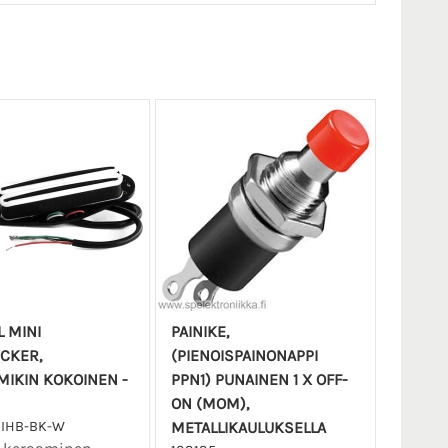
L MINI
PAINIKE,
CKER,
(PIENOISPAINONAPPI
MIKIN KOKOINEN -
PPN1) PUNAINEN 1 X OFF-
ON (MOM),
NIHB-BK-W
METALLIKAULUKSELLA