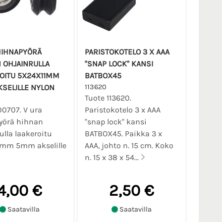
HIHNAPYÖRÄ
PARISTOKOTELO 3 X AAA
 OHJAINRULLA
"SNAP LOCK" KANSI
OITU 5X24X11MM
BATBOX45
SELILLE NYLON
113620
Tuote 113620.
00707. V ura
Paristokotelo 3 x AAA
yörä hihnan
"snap lock" kansi
ulla laakeroitu
BATBOX45. Paikka 3 x
1mm 5mm akselille
AAA, johto n. 15 cm. Koko
n. 15 x 38 x 54...
4,00 €
2,50 €
Saatavilla
Saatavilla