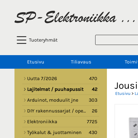
Tuoteryhmät
Etusivu
Tiliavaus
Toimi
Uutta 7/2026
470
Jousi
Lajitelmat / puuhapussit
42
Etusivu
>
L
Arduinot, moduulit jne
303
DIY rakennussarjat / opetussarjat
26
Elektroniikka
7725
Työkalut & juottaminen
430