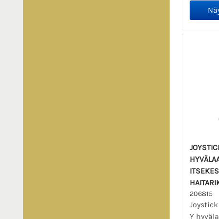
JOYSTICK
HYVÄLAA
ITSEKES
HAITARI
206815
Joystick
Y hyväl