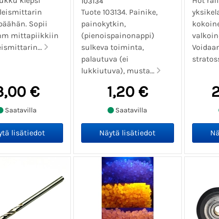
ukku klepsi
Hot rai
103134
leismittarin
Tuote 103134. Painike,
yksikel
päähän. Sopii
painokytkin,
kokoin
mm mittapiikkiin
(pienoispainonappi)
valkoin
eismittarin...
sulkeva toiminta,
Voidaan
palautuva (ei
stratoss
lukkiutuva), musta...
3,00 €
1,20 €
2
Saatavilla
Saatavilla