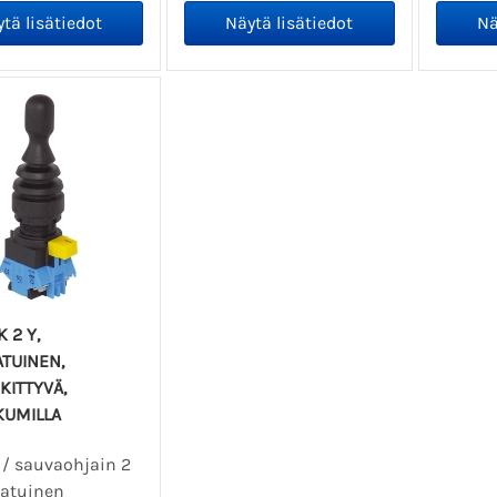
 2 Y,
TUINEN,
KITTYVÄ,
KUMILLA
 / sauvaohjain 2
aatuinen