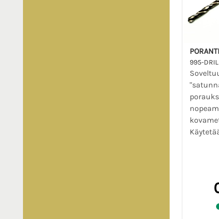
PORANT
995-DRIL
Soveltu
"satunna
porauksi
nopeam
kovameta
Käytetää