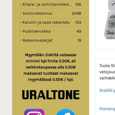
Kitara- ja soitintarvikkeita
156
Soitinrakennus
2248
Kaiutin ja case rakentelu
153
Putkitekniikka
49
Rakennussarjat
19
Myymälän tiskiltä ostaessa
minimi kpl hinta 0.50€, eli
Tuote 10
verkkokaupassa alle 0.50€
vetojous
maksavat tuotteet maksavat
vaihdel
myymälässä 0.50€ / kpl.
Sisältö
Pienemp