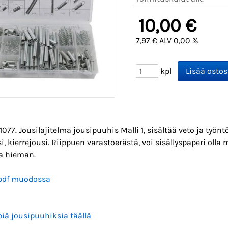
10,00 €
7,97 € ALV 0,00 %
kpl
1077. Jousilajitelma jousipuuhis Malli 1, sisältää veto ja työn
i, kierrejousi. Riippuen varastoerästä, voi sisällyspaperi olla 
la hieman.
 pdf muodossa
iä jousipuuhiksia täällä