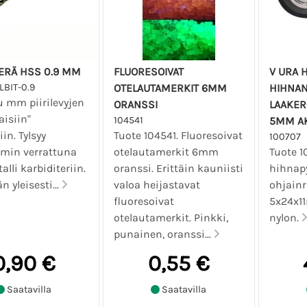
ERÄ HSS 0.9 MM
FLUORESOIVAT
V URA 
LBIT-0.9
OTELAUTAMERKIT 6MM
HIHNAN
u mm piirilevyjen
ORANSSI
LAAKER
isiin"
104541
5MM AK
in. Tylsyy
Tuote 104541. Fluoresoivat
100707
min verrattuna
otelautamerkit 6mm
Tuote 1
lli karbiditeriin.
oranssi. Erittäin kauniisti
hihnap
n yleisesti...
valoa heijastavat
ohjainr
fluoresoivat
5x24x1
otelautamerkit. Pinkki,
nylon.
punainen, oranssi...
0,90 €
0,55 €
Saatavilla
Saatavilla