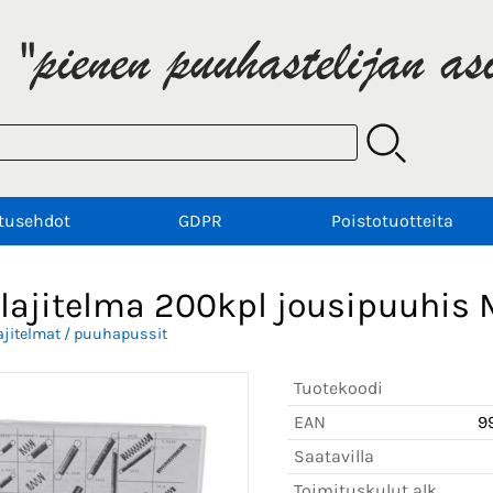
tusehdot
GDPR
Poistotuotteita
lajitelma 200kpl jousipuuhis M
ajitelmat / puuhapussit
Tuotekoodi
EAN
9
Saatavilla
Toimituskulut alk.