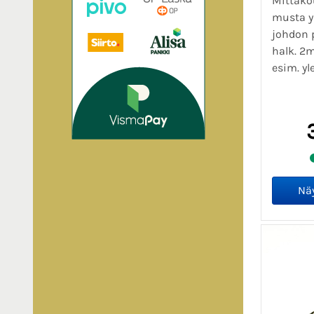
Mittako
musta y
johdon 
halk. 2
esim. yl