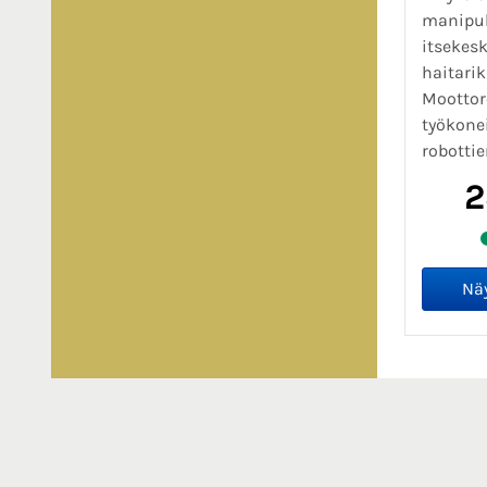
manipul
itsekesk
haitarik
Moottor
työkone
robottien
2