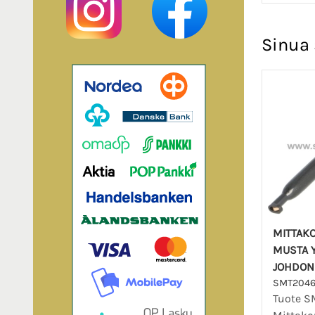
Sinua 
MITTAK
MUSTA Y
JOHDON
SMT204
Tuote S