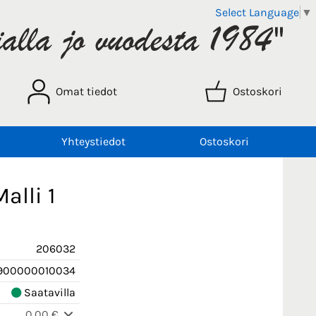
Select Language
▼
Omat tiedot
Ostoskori
Yhteystiedot
Ostoskori
alli 1
206032
900000010034
Saatavilla
0,00 €