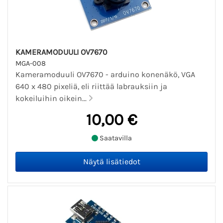
KAMERAMODUULI OV7670
MGA-008
Kameramoduuli OV7670 - arduino konenäkö, VGA
640 x 480 pixeliä, eli riittää labrauksiin ja
kokeiluihin oikein...
10,00 €
Saatavilla