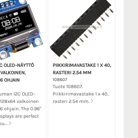
2C OLED-NÄYTTÖ
PIIKKIRIMAVASTAKE 1 X 40,
 VALKOINEN,
RASTERI 2.54 MM
6 OHJAIN
108607
Tuote 108607.
8
uuman I2C OLED-
Piikkirimavastake 1 x 40,
128x64 valkoinen
rasteri 2.54 mm.
 ohjain. The 0.96"
splays are perfect
u...