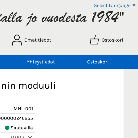
Select Language
▼
Omat tiedot
Ostoskori
Yhteystiedot
Ostoskori
nnin moduuli
MNL-001
000000246255
Saatavilla
0,00 €