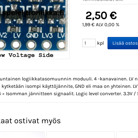
2,50 €
1,99 € ALV 0,00 %
kpl
untainen logiikkatasomuunnin moduuli. 4 -kanavainen. LV n
kytketään isompi käyttöjännite, GND eli maa on yhteinen. LV1
4 = Isomman jännitteen signaalit. Logic level converter. 3.3V / 
aat ostivat myös