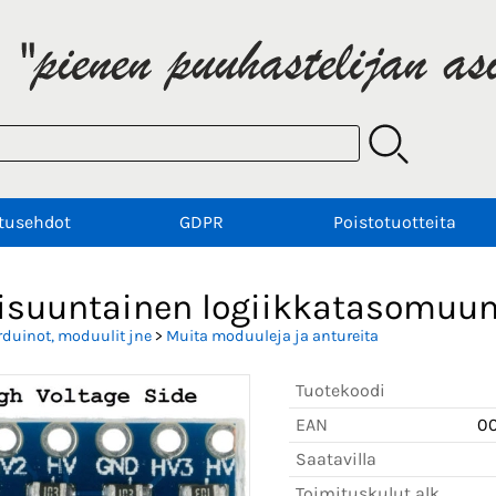
tusehdot
GDPR
Poistotuotteita
isuuntainen logiikkatasomuu
rduinot, moduulit jne
>
Muita moduuleja ja antureita
Tuotekoodi
EAN
0
Saatavilla
Toimituskulut alk.