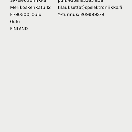
SP-Elektroniikka
puh. +358 85565 858
Merikoskenkatu 12
tilaukset(at)spelektroniikka.fi
FI-90500, Oulu
Y-tunnus: 2099893-9
Oulu
FINLAND