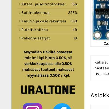
Kitara- ja soitintarvikkeita
156
Soitinrakennus
2253
Kaiutin ja case rakentelu
153
Putkitekniikka
49
Rakennussarjat
19
Myymälän tiskiltä ostaessa
minimi kpl hinta 0.50€, eli
Kaksisu
verkkokaupassa alle 0.50€
nastaan 
maksavat tuotteet maksavat
HV1...HV
myymälässä 0.50€ / kpl.
Asiakk