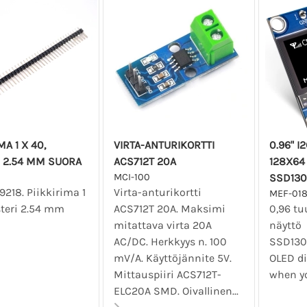
MA 1 X 40,
VIRTA-ANTURIKORTTI
0.96" I
 2.54 MM SUORA
ACS712T 20A
128X64
MCI-100
SSD130
9218. Piikkirima 1
Virta-anturikortti
MEF-01
steri 2.54 mm
ACS712T 20A. Maksimi
0,96 t
mitattava virta 20A
näyttö 
AC/DC. Herkkyys n. 100
SSD1306
mV/A. Käyttöjännite 5V.
OLED di
Mittauspiiri ACS712T-
when yo
ELC20A SMD. Oivallinen...