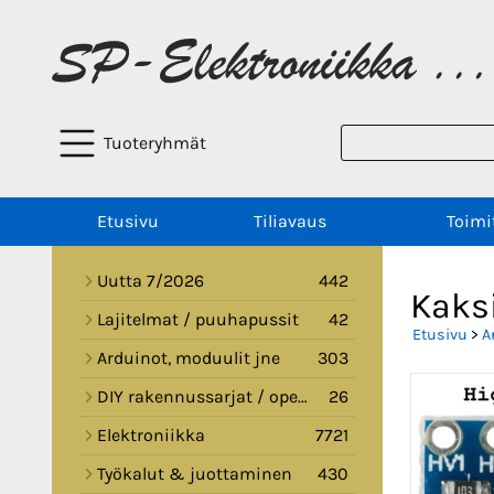
Tuoteryhmät
Etusivu
Tiliavaus
Toimi
Uutta 7/2026
442
Kaks
Lajitelmat / puuhapussit
42
Etusivu
>
A
Arduinot, moduulit jne
303
DIY rakennussarjat / opetussarjat
26
Elektroniikka
7721
Työkalut & juottaminen
430