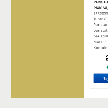
PARISTO
PÄÄSSÄ,
SPR3239
Tuote S
Paristo
paristok
paristol
MALLI 2.
Kontakti