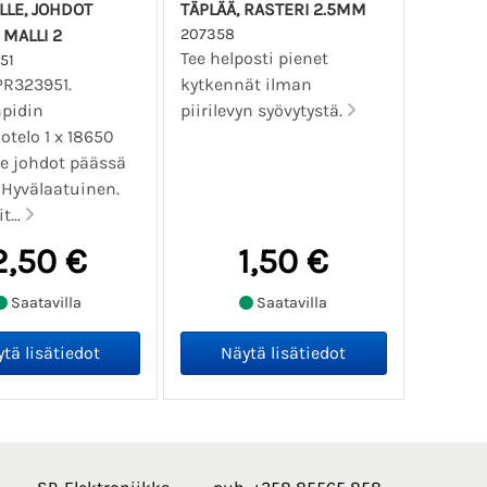
LLE, JOHDOT
TÄPLÄÄ, RASTERI 2.5MM
 MALLI 2
207358
Tee helposti pienet
51
PR323951.
kytkennät ilman
npidin
piirilevyn syövytystä.
otelo 1 x 18650
le johdot päässä
 Hyvälaatuinen.
t...
2,50 €
1,50 €
Saatavilla
Saatavilla