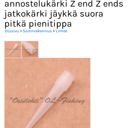
annostelukärki Z end Z ends
jatkokärki jäykkä suora
pitkä pienitippa
Etusivu
>
Soitinrakennus
>
Liimat