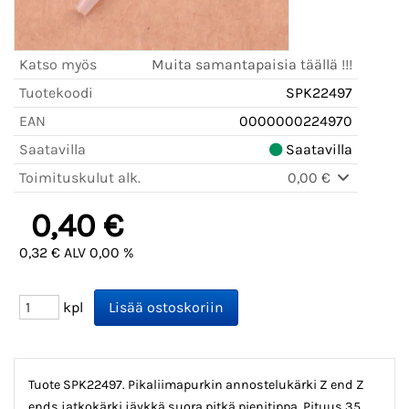
Katso myös
Muita samantapaisia täällä !!!
Tuotekoodi
SPK22497
EAN
0000000224970
Saatavilla
Saatavilla
Toimituskulut alk.
0,00 €
0,40 €
0,32 € ALV 0,00 %
kpl
Tuote SPK22497. Pikaliimapurkin annostelukärki Z end Z
ends jatkokärki jäykkä suora pitkä pienitippa. Pituus 35