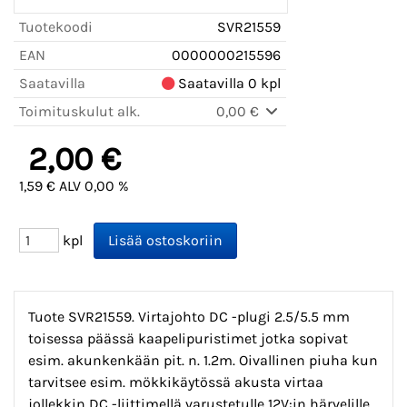
Tuotekoodi
SVR21559
EAN
0000000215596
Saatavilla
Saatavilla 0 kpl
Toimituskulut alk.
0,00 €
2,00 €
1,59 € ALV 0,00 %
kpl
Tuote SVR21559. Virtajohto DC -plugi 2.5/5.5 mm
toisessa päässä kaapelipuristimet jotka sopivat
esim. akunkenkään pit. n. 1.2m. Oivallinen piuha kun
tarvitsee esim. mökkikäytössä akusta virtaa
jollekkin DC -liittimellä varustetulle 12V:in härvelille.