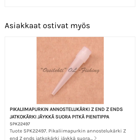
Asiakkaat ostivat myös
PIKALIIMAPURKIN ANNOSTELUKÄRKI Z END Z ENDS
JATKOKÄRKI JÄYKKÄ SUORA PITKÄ PIENITIPPA
SPK22497
Tuote SPK22497. Pikaliimapurkin annostelukärki Z
end Z ends jatkokärki jäykkä suora...