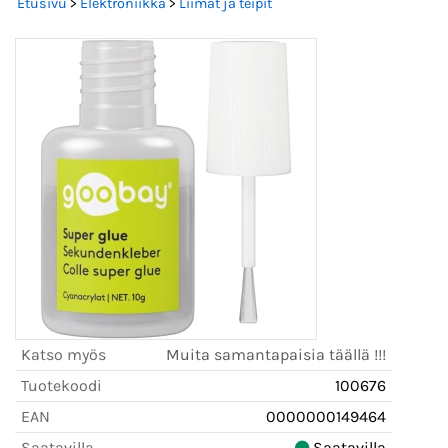
Etusivu
>
Elektroniikka
>
Liimat ja teipit
Katso myös
Muita samantapaisia täällä !!!
Tuotekoodi
100676
EAN
0000000149464
Saatavilla
Saatavilla