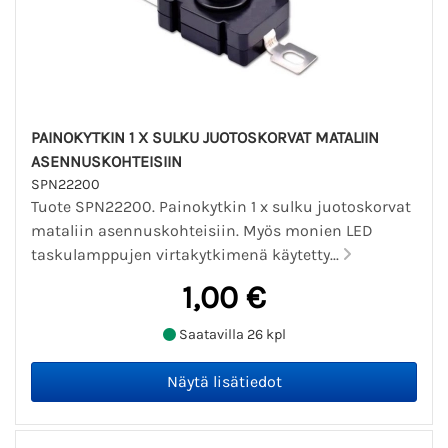
PAINOKYTKIN 1 X SULKU JUOTOSKORVAT MATALIIN
ASENNUSKOHTEISIIN
SPN22200
Tuote SPN22200. Painokytkin 1 x sulku juotoskorvat
mataliin asennuskohteisiin. Myös monien LED
taskulamppujen virtakytkimenä käytetty...
1,00 €
Saatavilla 26 kpl