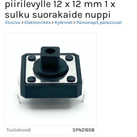
piirilevylle 12 x 12 mm 1 x
sulku suorakaide nuppi
Etusivu
>
Elektroniikka
>
Kytkimet
>
Painonapit, palautuvat
Tuotekoodi
SPN21658