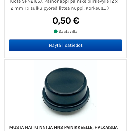
Tuote SPN21657. Painonappi painike piirilevylle 12 x
12 mm 1 x sulku pyöreä litteä nuppi. Korkeus...
0,50 €
Saatavilla
MUSTA HATTU NN1 JA NN2 PAINIKKEELLE, HALKAISIJA