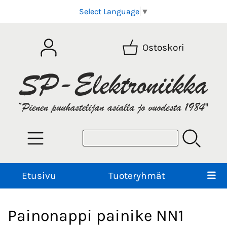
Select Language
▼
Ostoskori
Etusivu
Tuoteryhmät
Painonappi painike NN1