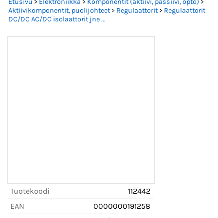
Etusivu
>
Elektroniikka
>
Komponentit (aktiivi, passiivi, opto)
>
Aktiivikomponentit, puolijohteet
>
Regulaattorit
>
Regulaattorit
DC/DC AC/DC isolaattorit jne ...
Tuotekoodi
112442
EAN
0000000191258