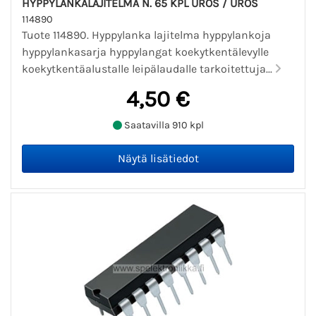
HYPPYLANKALAJITELMA N. 65 KPL UROS / UROS
114890
Tuote 114890. Hyppylanka lajitelma hyppylankoja
hyppylankasarja hyppylangat koekytkentälevylle
koekytkentäalustalle leipälaudalle tarkoitettuja...
4,50 €
Saatavilla 910 kpl