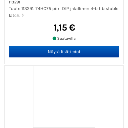
113291
Tuote 113291. 74HC75 piiri DIP jalallinen 4-bit bistable
latch.
1,15 €
Saatavilla