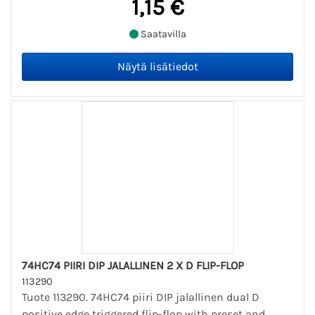
1,15 €
Saatavilla
74HC74 PIIRI DIP JALALLINEN 2 X D FLIP-FLOP
113290
Tuote 113290. 74HC74 piiri DIP jalallinen dual D
positive edge triggered flip-flop with preset and