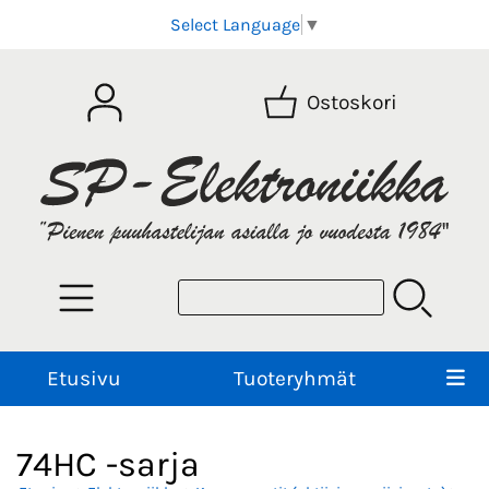
Select Language
▼
Ostoskori
Etusivu
Tuoteryhmät
74HC -sarja