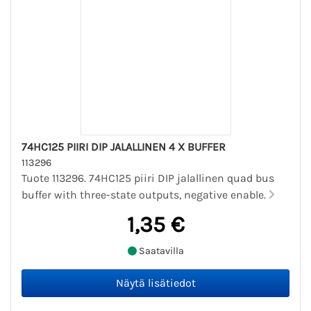
74HC125 PIIRI DIP JALALLINEN 4 X BUFFER
113296
Tuote 113296. 74HC125 piiri DIP jalallinen quad bus
buffer with three-state outputs, negative enable.
1,35 €
Saatavilla