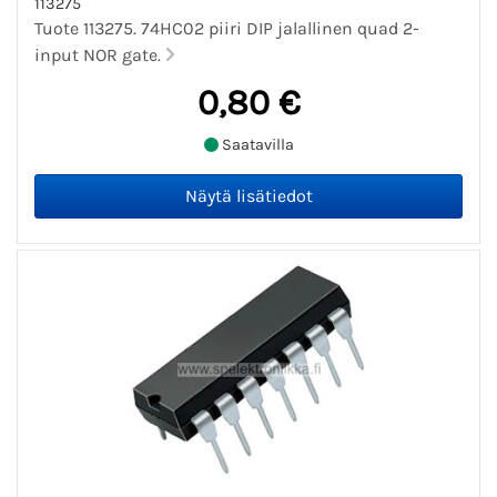
113275
Tuote 113275. 74HC02 piiri DIP jalallinen quad 2-
input NOR gate.
0,80 €
Saatavilla