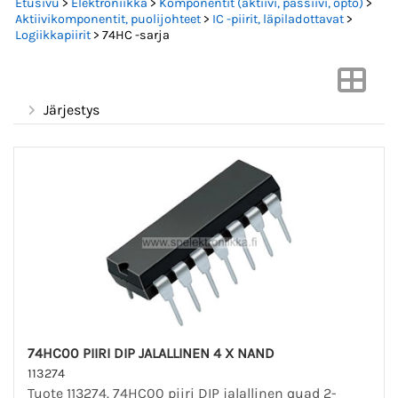
Etusivu
>
Elektroniikka
>
Komponentit (aktiivi, passiivi, opto)
>
Aktiivikomponentit, puolijohteet
>
IC -piirit, läpiladottavat
>
Logiikkapiirit
> 74HC -sarja
Järjestys
74HC00 PIIRI DIP JALALLINEN 4 X NAND
113274
Tuote 113274. 74HC00 piiri DIP jalallinen quad 2-