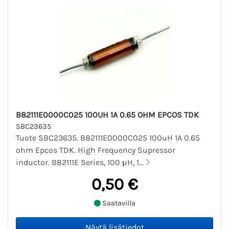
B82111E0000C025 100UH 1A 0.65 OHM EPCOS TDK
SBC23635
Tuote SBC23635. B82111E0000C025 100uH 1A 0.65
ohm Epcos TDK. High Frequency Supressor
inductor. B82111E Series, 100 µH, 1...
0,50 €
Saatavilla