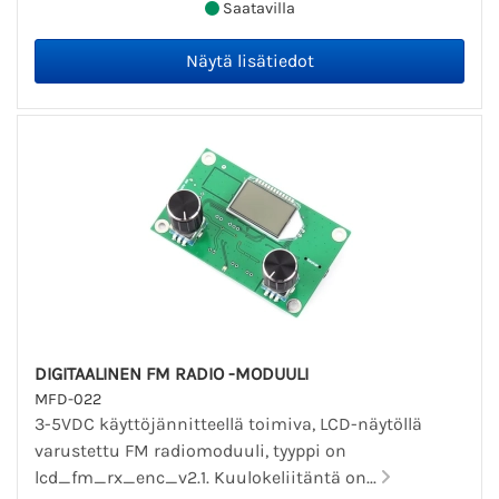
Saatavilla
DIGITAALINEN FM RADIO -MODUULI
MFD-022
3-5VDC käyttöjännitteellä toimiva, LCD-näytöllä
varustettu FM radiomoduuli, tyyppi on
lcd_fm_rx_enc_v2.1. Kuulokeliitäntä on...