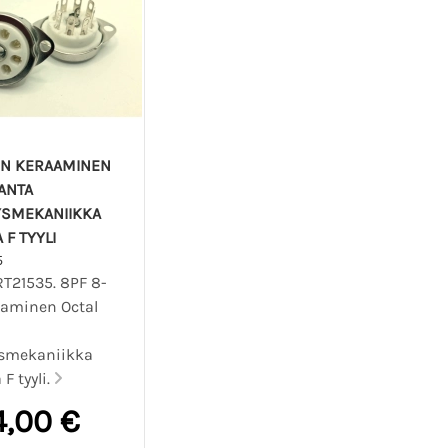
IN KERAAMINEN
ANTA
YSMEKANIIKKA
F TYYLI
5
RT21535. 8PF 8-
aaminen Octal
ysmekaniikka
F tyyli.
4,00 €