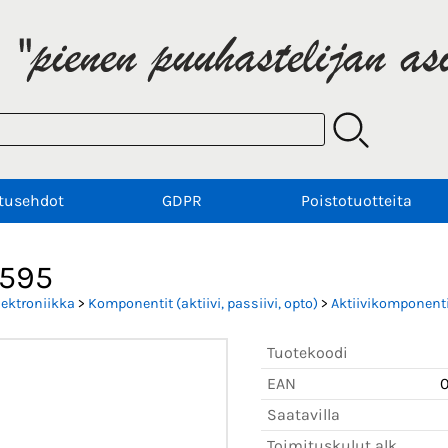
tusehdot
GDPR
Poistotuotteita
595
lektroniikka
>
Komponentit (aktiivi, passiivi, opto)
>
Aktiivikomponenti
Tuotekoodi
EAN
Saatavilla
Toimituskulut alk.