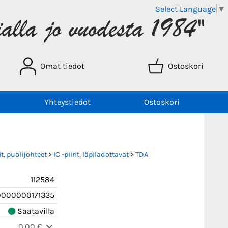
Select Language
▼
Omat tiedot
Ostoskori
Yhteystiedot
Ostoskori
t, puolijohteet
>
IC -piirit, läpiladottavat
>
TDA
112584
0000000171335
Saatavilla
0,00 €