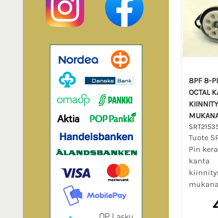
8PF 8-P
OCTAL K
KIINNIT
MUKANA 
SRT2153
Tuote S
Pin ker
kanta
kiinnit
mukana 