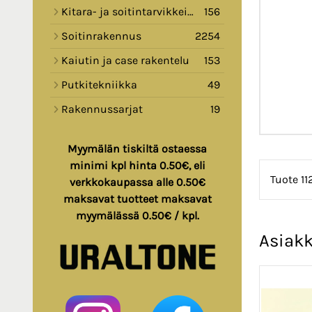
Kitara- ja soitintarvikkeita
156
Soitinrakennus
2254
Kaiutin ja case rakentelu
153
Putkitekniikka
49
Rakennussarjat
19
Myymälän tiskiltä ostaessa
minimi kpl hinta 0.50€, eli
Tuote 11
verkkokaupassa alle 0.50€
maksavat tuotteet maksavat
myymälässä 0.50€ / kpl.
Asiakk