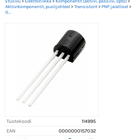
Etusivu
>
Elektroniikka
>
Komponentit (aktiivi, passiivi, opto)
>
Aktiivikomponentit, puolijohteet
>
Transistorit
>
PNP jalalliset
>
D...
Tuotekoodi
114995
EAN
0000000157032