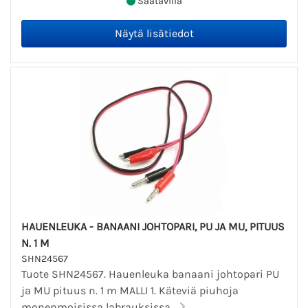
Saatavilla
HAUENLEUKA - BANAANI JOHTOPARI, PU JA MU, PITUUS
N. 1 M
SHN24567
Tuote SHN24567. Hauenleuka banaani johtopari PU
ja MU pituus n. 1 m MALLI 1. Käteviä piuhoja
monenmoisissa labrauksissa...