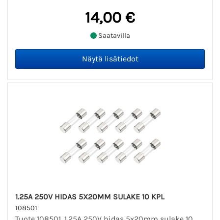
14,00 €
Saatavilla
1.25A 250V HIDAS 5X20MM SULAKE 10 KPL
108501
Tuote 108501. 1.25A 250V hidas 5x20mm sulake 10