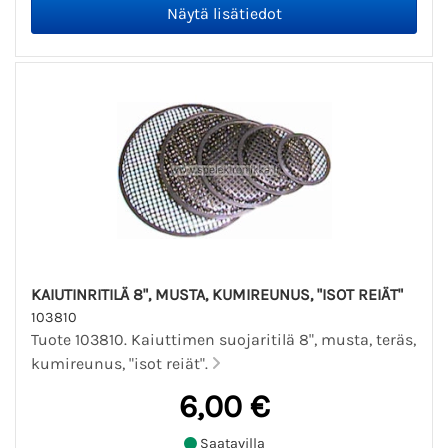
KAIUTINRITILÄ 8", MUSTA, KUMIREUNUS, "ISOT REIÄT"
103810
Tuote 103810. Kaiuttimen suojaritilä 8", musta, teräs,
kumireunus, "isot reiät".
6,00 €
Saatavilla