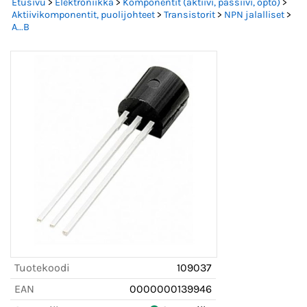
Etusivu
>
Elektroniikka
>
Komponentit (aktiivi, passiivi, opto)
>
Aktiivikomponentit, puolijohteet
>
Transistorit
>
NPN jalalliset
>
A...B
Tuotekoodi
109037
EAN
0000000139946