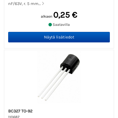
nF/63V, r. 5 mm...
0,25 €
alkaen
Saatavilla
BC327 TO-92
110687