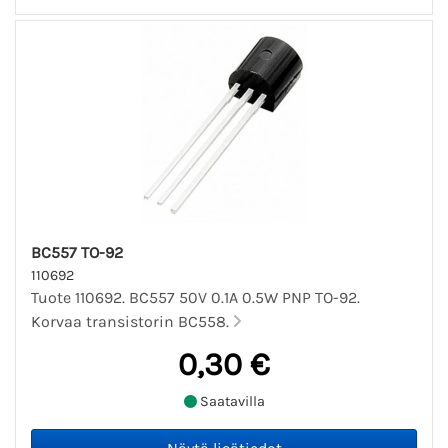
BC557 TO-92
110692
Tuote 110692. BC557 50V 0.1A 0.5W PNP TO-92.
Korvaa transistorin BC558.
0,30 €
Saatavilla