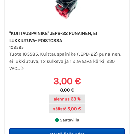
"KUITTAUSPAINIKE" JEPB-22 PUNAINEN, EI
LUKKIUTUVA- POISTOSSA
103585
Tuote 103585. Kuittauspainike (JEPB-22) punainen,
ei lukkiutuva, 1 x sulkeva ja 1 x avaava kärki, 230
VAC...
3,00 €
8,00 €
63 %
alennus
5,00 €
säästö
Saatavilla