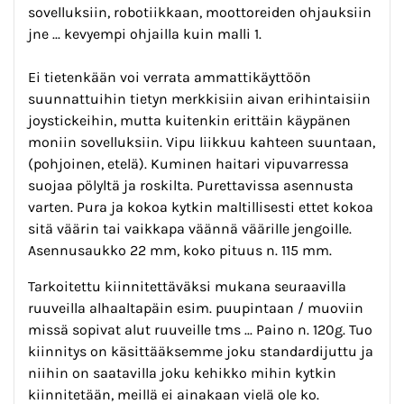
sovelluksiin, robotiikkaan, moottoreiden ohjauksiin
jne ... kevyempi ohjailla kuin malli 1.
Ei tietenkään voi verrata ammattikäyttöön
suunnattuihin tietyn merkkisiin aivan erihintaisiin
joystickeihin, mutta kuitenkin erittäin käypänen
moniin sovelluksiin. Vipu liikkuu kahteen suuntaan,
(pohjoinen, etelä). Kuminen haitari vipuvarressa
suojaa pölyltä ja roskilta. Purettavissa asennusta
varten. Pura ja kokoa kytkin maltillisesti ettet kokoa
sitä väärin tai vaikkapa väännä väärille jengoille.
Asennusaukko 22 mm, koko pituus n. 115 mm.
Tarkoitettu kiinnitettäväksi mukana seuraavilla
ruuveilla alhaaltapäin esim. puupintaan / muoviin
missä sopivat alut ruuveille tms ... Paino n. 120g. Tuo
kiinnitys on käsittääksemme joku standardijuttu ja
niihin on saatavilla joku kehikko mihin kytkin
kiinnitetään, meillä ei ainakaan vielä ole ko.