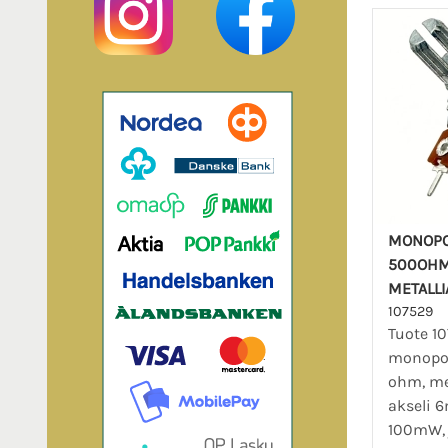
MONOPO
500OHM
METALLI
107529
Tuote 1
monopot
ohm, met
akseli 
100mW, 