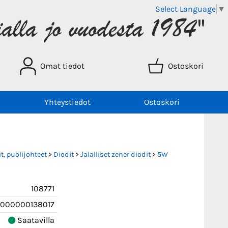
Select Language
▼
Omat tiedot
Ostoskori
Yhteystiedot
Ostoskori
t, puolijohteet
>
Diodit
>
Jalalliset zener diodit
>
5W
108771
000000138017
Saatavilla