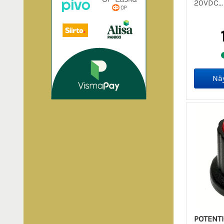
20VDC..
POTENT