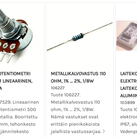
TENTIOMETRI
METALLIKALVOVASTUS 110
LAITEK
 LINEAARINEN,
OHM, 1% ... 2%, 1/8W
ELEKTR
A
106227
LAITEKO
Tuote 106227.
ALUMII
07529. Lineaarinen
Metallikalvovastus 110
103899
entiometri 500
ohm, 1% ... 2%, 1/8W.
Tuote 1
allia. Booritettu
Nämä vastukset ovat
elektro
6mm, tehonkesto
erittäin pienikokoista
IP67, a
jännitekesto
jalallista vastussarjaa.
Vedenp