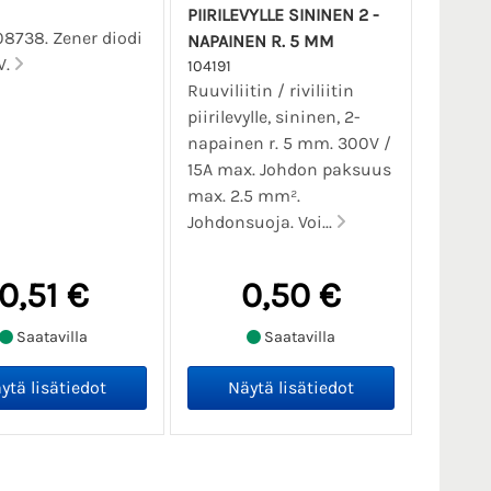
PIIRILEVYLLE SININEN 2 -
08738. Zener diodi
NAPAINEN R. 5 MM
V.
104191
Ruuviliitin / riviliitin
piirilevylle, sininen, 2-
napainen r. 5 mm. 300V /
15A max. Johdon paksuus
max. 2.5 mm².
Johdonsuoja. Voi...
0,51 €
0,50 €
Saatavilla
Saatavilla