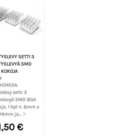
YSLEVY SETTI 3
TYSLEVYÄ SMD
 KOKOJA
4
JH24554.
slevy setti 3
yslevyä SMD BGA
ja. 1 kpl n. 6mm x
14mm ja...
1,50 €