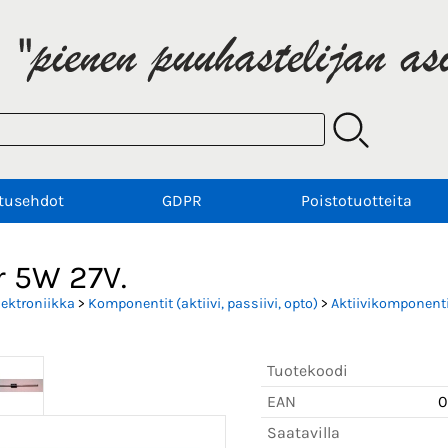
tusehdot
GDPR
Poistotuotteita
r 5W 27V.
lektroniikka
>
Komponentit (aktiivi, passiivi, opto)
>
Aktiivikomponenti
Tuotekoodi
EAN
0
Saatavilla