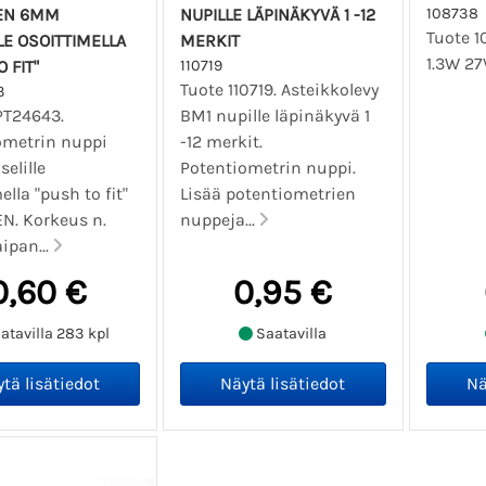
EN 6MM
NUPILLE LÄPINÄKYVÄ 1 -12
108738
Tuote 1
LE OSOITTIMELLA
MERKIT
1.3W 27
 FIT"
110719
Tuote 110719. Asteikkolevy
3
PT24643.
BM1 nupille läpinäkyvä 1
ometrin nuppi
-12 merkit.
elille
Potentiometrin nuppi.
ella "push to fit"
Lisää potentiometrien
N. Korkeus n.
nuppeja...
ipan...
0,60 €
0,95 €
atavilla 283 kpl
Saatavilla