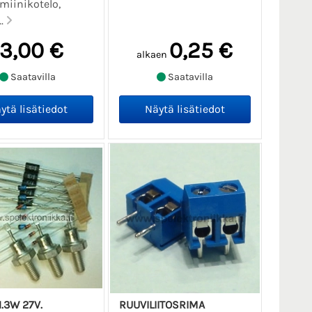
miinikotelo,
..
13,00 €
0,25 €
alkaen
Saatavilla
Saatavilla
.3W 27V.
RUUVILIITOSRIMA