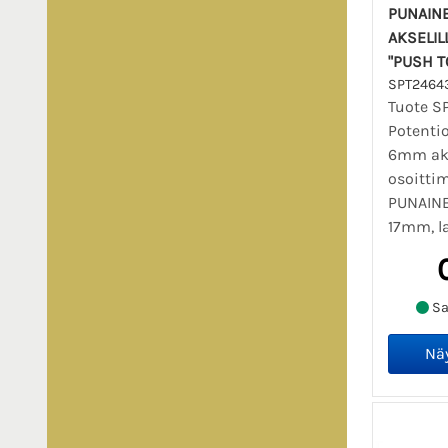
PUNAIN
AKSELIL
"PUSH TO
SPT2464
Tuote S
Potenti
6mm aks
osoittim
PUNAINE
17mm, la
Sa