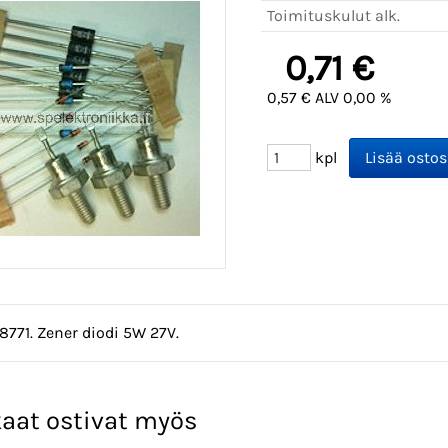
Toimituskulut alk.
0,71 €
0,57 € ALV 0,00 %
kpl
8771. Zener diodi 5W 27V.
aat ostivat myös