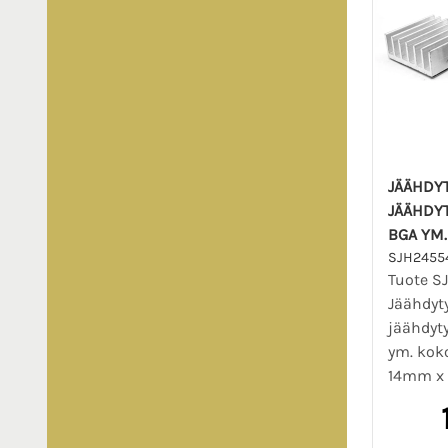
JÄÄHDYT
JÄÄHDY
BGA YM.
SJH2455
Tuote S
Jäähdyty
jäähdyt
ym. koko
14mm x 