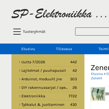
Tuoteryhmät
Etusivu
Tiliavaus
Toimi
Uutta 7/2026
442
Zene
Lajitelmat / puuhapussit
42
Etusivu
>
E
Zenerit
Arduinot, moduulit jne
303
DIY rakennussarjat / opetussarjat
26
Elektroniikka
7722
Työkalut & juottaminen
430