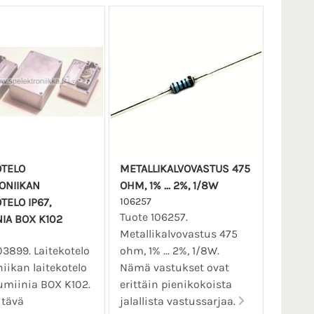
OTELO
METALLIKALVOVASTUS 475
ONIIKAN
OHM, 1% ... 2%, 1/8W
TELO IP67,
106257
Tuote 106257.
NIA BOX K102
Metallikalvovastus 475
03899. Laitekotelo
ohm, 1% ... 2%, 1/8W.
niikan laitekotelo
Nämä vastukset ovat
lumiinia BOX K102.
erittäin pienikokoista
itävä
jalallista vastussarjaa.