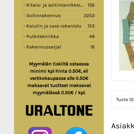
Kitara- ja soitintarvikkeita
156
Soitinrakennus
2253
Kaiutin ja case rakentelu
153
Putkitekniikka
49
Rakennussarjat
19
Myymälän tiskiltä ostaessa
minimi kpl hinta 0.50€, eli
verkkokaupassa alle 0.50€
maksavat tuotteet maksavat
myymälässä 0.50€ / kpl.
Tuote 10
Asiakk