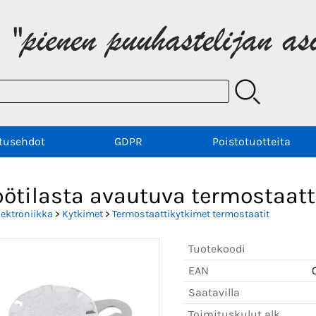
tusehdot
GDPR
Poistotuotteita
ötilasta avautuva termostaatti
lektroniikka
>
Kytkimet
>
Termostaattikytkimet termostaatit
Tuotekoodi
EAN
Saatavilla
Toimituskulut alk.