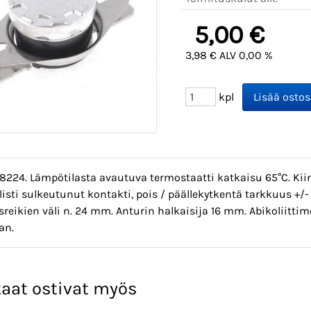
5,00 €
3,98 € ALV 0,00 %
kpl
8224. Lämpötilasta avautuva termostaatti katkaisu 65°C. Kiin
isti sulkeutunut kontakti, pois / päällekytkentä tarkkuus +/
sreikien väli n. 24 mm. Anturin halkaisija 16 mm. Abikoliittim
an.
aat ostivat myös