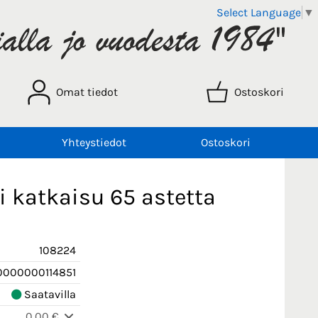
Select Language
▼
Omat tiedot
Ostoskori
Yhteystiedot
Ostoskori
 katkaisu 65 astetta
108224
0000000114851
Saatavilla
0,00 €