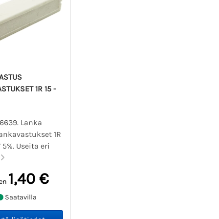
VASTUS
STUKSET 1R 15 -
06639. Lanka
lankavastukset 1R
 5%. Useita eri
.
1,40 €
en
Saatavilla