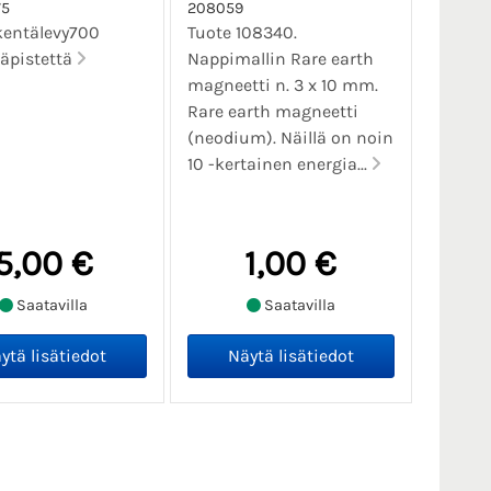
5
208059
kentälevy700
Tuote 108340.
äpistettä
Nappimallin Rare earth
magneetti n. 3 x 10 mm.
Rare earth magneetti
(neodium). Näillä on noin
10 -kertainen energia...
5,00 €
1,00 €
Saatavilla
Saatavilla