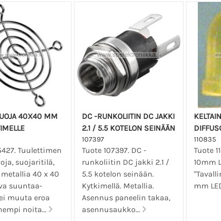
UOJA 40X40 MM
DC -RUNKOLIITIN DC JAKKI
KELTAI
IMELLE
2.1 / 5.5 KOTELON SEINÄÄN
DIFFUS
107397
110835
5427. Tuulettimen
Tuote 107397. DC -
Tuote 1
ja, suojaritilä,
runkoliitin DC jakki 2.1 /
10mm LE
, metallia 40 x 40
5.5 kotelon seinään.
"Tavalli
va suuntaa-
Kytkimellä. Metallia.
mm LED
 ei muuta eroa
Asennus paneelin takaa,
hempi noita...
asennusaukko...