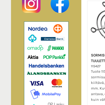
SORMIS
TUULETT
115427
Tuote 11
sormisuo
kiiltävä
mm. Ku
antava,
kuin vä