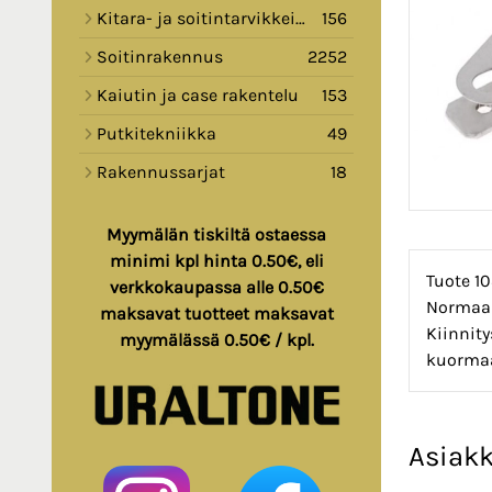
Kitara- ja soitintarvikkeita
156
Soitinrakennus
2252
Kaiutin ja case rakentelu
153
Putkitekniikka
49
Rakennussarjat
18
Myymälän tiskiltä ostaessa
minimi kpl hinta 0.50€, eli
Tuote 10
verkkokaupassa alle 0.50€
Normaal
maksavat tuotteet maksavat
Kiinnity
myymälässä 0.50€ / kpl.
kuorma
Asiakk