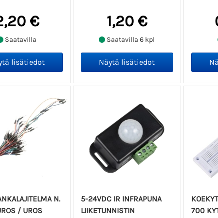
2,20 €
1,20 €
Saatavilla
Saatavilla 6 kpl
NKALAJITELMA N.
5-24VDC IR INFRAPUNA
KOEKYT
UROS / UROS
LIIKETUNNISTIN
700 KY