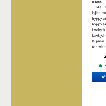
114890
Tuote 1
lajitel
hyppyla
hyppyla
koekytke
koekytk
leipälau
tarkoite
Sa