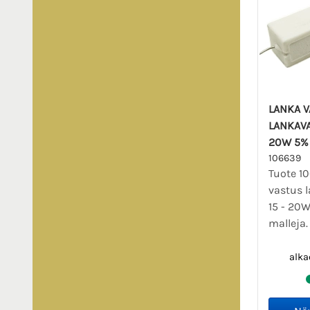
LANKA 
LANKAVA
20W 5%
106639
Tuote 1
vastus 
15 - 20W
malleja
alka