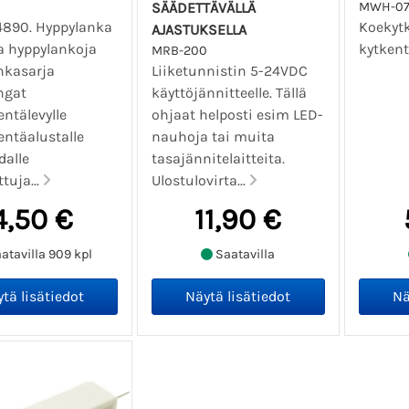
SÄÄDETTÄVÄLLÄ
MWH-07
14890. Hyppylanka
Koekyt
AJASTUKSELLA
ma hyppylankoja
kytkent
MRB-200
nkasarja
Liiketunnistin 5-24VDC
ngat
käyttöjännitteelle. Tällä
ntälevylle
ohjaat helposti esim LED-
entäalustalle
nauhoja tai muita
dalle
tasajännitelaitteita.
ttuja...
Ulostulovirta...
4,50 €
11,90 €
atavilla 909 kpl
Saatavilla