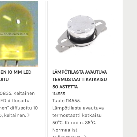
NEN 10 MM LED
LÄMPÖTILASTA AVAUTUVA
OITU
TERMOSTAATTI KATKAISU
50 ASTETTA
10835. Keltainen
114555
D diffusoitu.
Tuote 114555.
nen" diffusoitu 10
Lämpötilasta avautuva
, keltainen.
termostaatti katkaisu
50°C. Kiinni n. 35°C.
Normaalisti