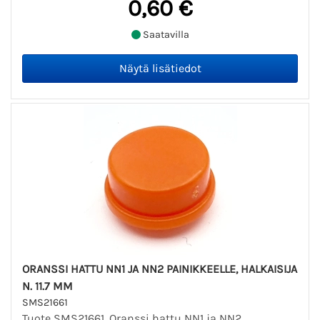
0,60 €
Saatavilla
ORANSSI HATTU NN1 JA NN2 PAINIKKEELLE, HALKAISIJA
N. 11.7 MM
SMS21661
Tuote SMS21661. Oranssi hattu NN1 ja NN2