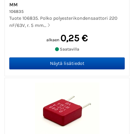
MM
106835
Tuote 106835. Polko polyesterikondensaattori 220
nF/63V, r. 5 mm...
0,25 €
alkaen
Saatavilla