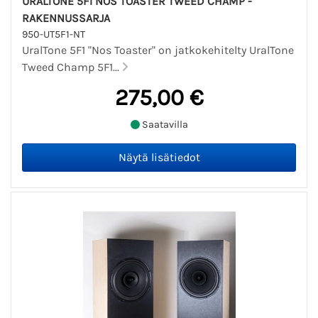
URALTONE 5F1 NOS TOASTER TWEED CHAMP -
RAKENNUSSARJA
950-UT5F1-NT
UralTone 5F1 "Nos Toaster" on jatkokehitelty UralTone
Tweed Champ 5F1...
275,00 €
Saatavilla