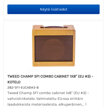
TWEED CHAMP 5F1 COMBO CABINET 1X8" (EU #3) -
KOTELO
282-5F1-EUCAB#3-8
Tweed Champ 5F1 combo cabinet 1x8" (EU #3) -
vahvistinkotelo. Valmistettu EU:ssa erittäin
laadukkaista materiaaleista. alkuperäinen...