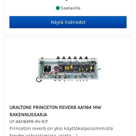
Saatavilla
URALTONE PRINCETON REVERB AA1164 14W
RAKENNUSSARJA
UT-AA1164PR-RV-KIT
Princeton reverb on yksi käyttökelpoisimmista
Fender vahvistimista, joista...