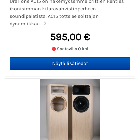
UralTone AC15 on näkemyksemme brittien kenties
ikonisimman kitaravahvistinperheen
soundipaletista. AC15 tottelee soittajan
dynamiikkaa...
595,00 €
Saatavilla 0 kpl