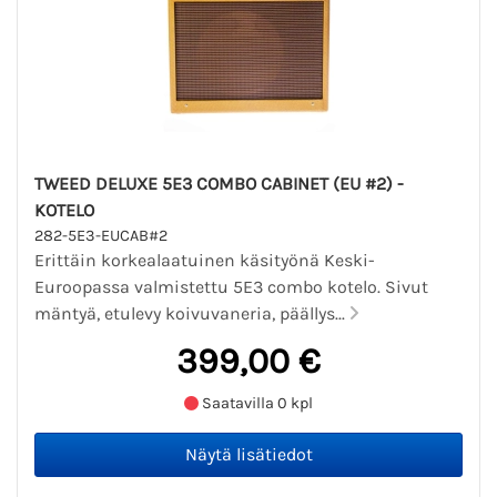
TWEED DELUXE 5E3 COMBO CABINET (EU #2) -
KOTELO
282-5E3-EUCAB#2
Erittäin korkealaatuinen käsityönä Keski-
Euroopassa valmistettu 5E3 combo kotelo. Sivut
mäntyä, etulevy koivuvaneria, päällys...
399,00 €
Saatavilla 0 kpl