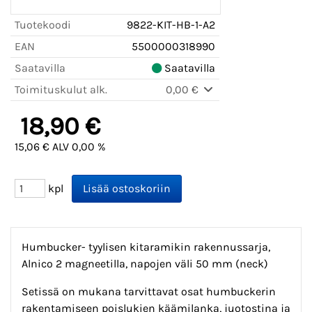
Tuotekoodi
9822-KIT-HB-1-A2
EAN
5500000318990
Saatavilla
Saatavilla
Toimituskulut alk.
0,00 €
18,90 €
15,06 € ALV 0,00 %
kpl
Humbucker- tyylisen kitaramikin rakennussarja,
Alnico 2 magneetilla, napojen väli 50 mm (neck)
Setissä on mukana tarvittavat osat humbuckerin
rakentamiseen poislukien käämilanka, juotostina ja