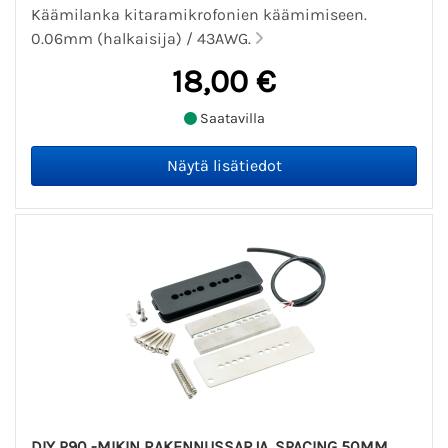
Käämilanka kitaramikrofonien käämimiseen.
0.06mm (halkaisija) / 43AWG.
18,00 €
Saatavilla
DIY P90 -MIKIN RAKENNUSSARJA, SPACING 50MM