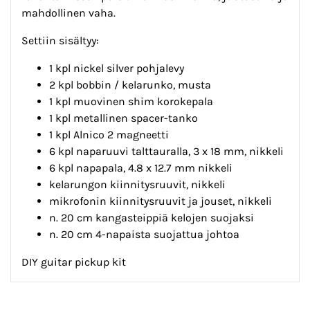
mahdollinen vaha.
Settiin sisältyy:
1 kpl nickel silver pohjalevy
2 kpl bobbin / kelarunko, musta
1 kpl muovinen shim korokepala
1 kpl metallinen spacer-tanko
1 kpl Alnico 2 magneetti
6 kpl naparuuvi talttauralla, 3 x 18 mm, nikkeli
6 kpl napapala, 4.8 x 12.7 mm nikkeli
kelarungon kiinnitysruuvit, nikkeli
mikrofonin kiinnitysruuvit ja jouset, nikkeli
n. 20 cm kangasteippiä kelojen suojaksi
n. 20 cm 4-napaista suojattua johtoa
DIY guitar pickup kit