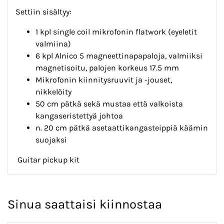
Settiin sisältyy:
1 kpl single coil mikrofonin flatwork (eyeletit
valmiina)
6 kpl Alnico 5 magneettinapapaloja, valmiiksi
magnetisoitu, palojen korkeus 17.5 mm
Mikrofonin kiinnitysruuvit ja -jouset,
nikkelöity
50 cm pätkä sekä mustaa että valkoista
kangaseristettyä johtoa
n. 20 cm pätkä asetaattikangasteippiä käämin
suojaksi
Guitar pickup kit
Sinua saattaisi kiinnostaa