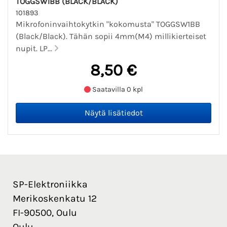
TOGGSW1BB (BLACK/BLACK)
101893
Mikrofoninvaihtokytkin "kokomusta" TOGGSW1BB
(Black/Black). Tähän sopii 4mm(M4) millikierteiset
nupit. LP...
8,50 €
Saatavilla 0 kpl
SP-Elektroniikka
Merikoskenkatu 12
FI-90500, Oulu
Oulu