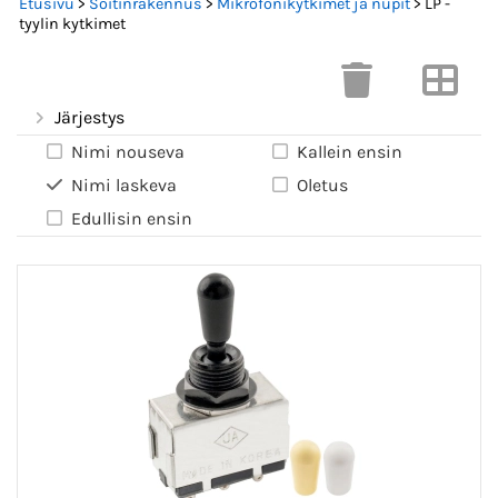
Etusivu
>
Soitinrakennus
>
Mikrofonikytkimet ja nupit
> LP -
tyylin kytkimet
Järjestys
Nimi nouseva
Kallein ensin
Nimi laskeva
Oletus
Edullisin ensin