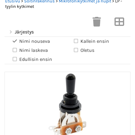
Etusivu
>
Soitinrakennus
>
Mikrofonikytkimet ja nupit
> LP -
tyylin kytkimet
Järjestys
Nimi nouseva
Kallein ensin
Nimi laskeva
Oletus
Edullisin ensin