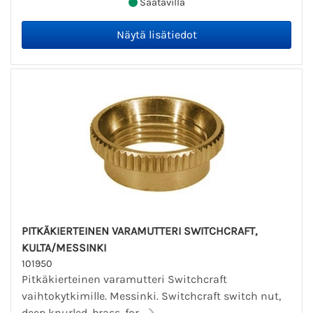
Saatavilla
PITKÄKIERTEINEN VARAMUTTERI SWITCHCRAFT,
KULTA/MESSINKI
101950
Pitkäkierteinen varamutteri Switchcraft
vaihtokytkimille. Messinki. Switchcraft switch nut,
deep knurled, brass, for...