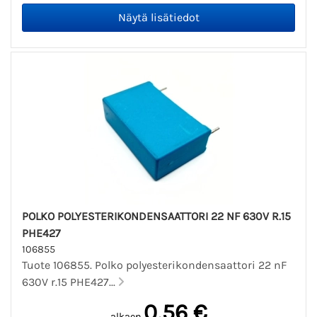
POLKO POLYESTERIKONDENSAATTORI 22 NF 630V R.15
PHE427
106855
Tuote 106855. Polko polyesterikondensaattori 22 nF
630V r.15 PHE427...
0,56 €
alkaen