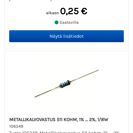
0,25 €
alkaen
Saatavilla
METALLIKALVOVASTUS 511 KOHM, 1% ... 2%, 1/8W
106349
Tuote 106349. Metallikalvovastus 511 kohm, 1% ... 2%,