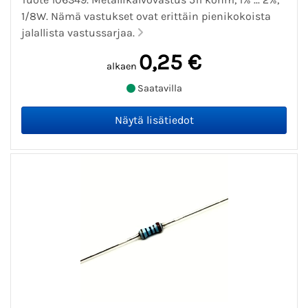
1/8W. Nämä vastukset ovat erittäin pienikokoista
jalallista vastussarjaa.
0,25 €
alkaen
Saatavilla