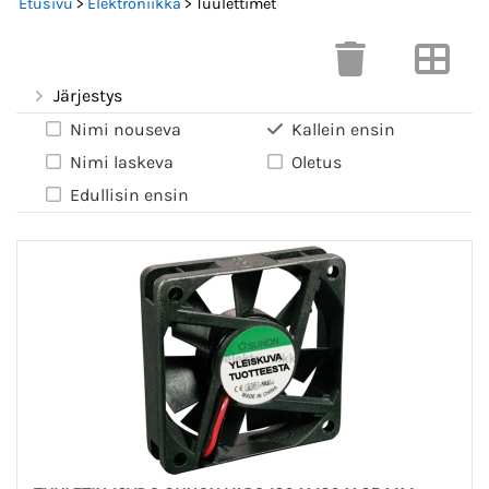
Etusivu
>
Elektroniikka
> Tuulettimet
Järjestys
Nimi nouseva
Kallein ensin
Nimi laskeva
Oletus
Edullisin ensin