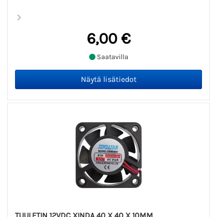
6,00 €
Saatavilla
TUULETIN 12VDC XINDA 40 X 40 X 10MM