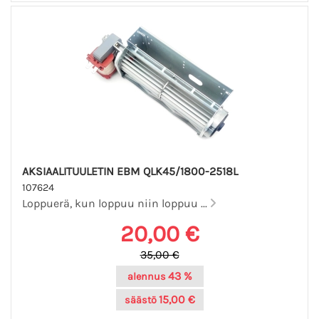
AKSIAALITUULETIN EBM QLK45/1800-2518L
107624
Loppuerä, kun loppuu niin loppuu ...
20,00 €
35,00 €
43 %
alennus
15,00 €
säästö