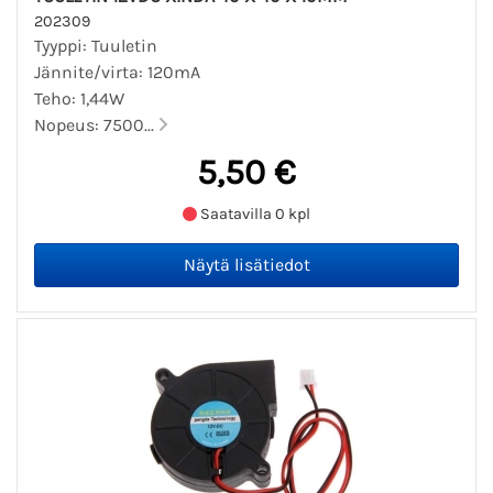
202309
Tyyppi: Tuuletin
Jännite/virta: 120mA
Teho: 1,44W
Nopeus: 7500...
5,50 €
Saatavilla 0 kpl