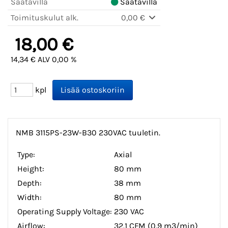
Saatavilla
Saatavilla
Toimituskulut alk.
0,00 €
18,00 €
14,34 € ALV 0,00 %
kpl
NMB 3115PS-23W-B30 230VAC tuuletin.
Type:
Axial
Height:
80 mm
Depth:
38 mm
Width:
80 mm
Operating Supply Voltage:
230 VAC
Airflow:
32.1 CFM (0.9 m3/min)