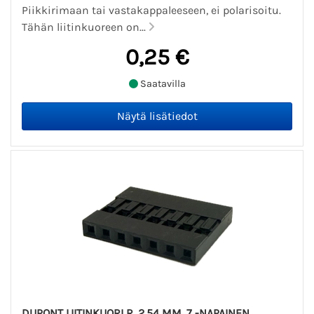
Piikkirimaan tai vastakappaleeseen, ei polarisoitu.
Tähän liitinkuoreen on...
0,25 €
Saatavilla
DUPONT LIITINKUORI R. 2.54 MM, 7 -NAPAINEN