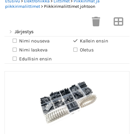
Etusivu
>
Elektroniikka
>
Liittimet
>
Piikkirimat ja
piikkirimaliittimet
> Piikkirimaliittimet johtoon
Järjestys
Nimi nouseva
Kallein ensin
Nimi laskeva
Oletus
Edullisin ensin